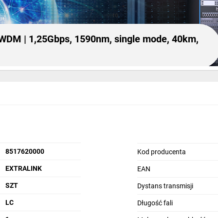
CWDM | 1,25Gbps, 1590nm, single mode, 40km,
 EX.13636
8517620000
Kod producenta
 wkładka SFP przeznaczona do transmisji danych na dług
EXTRALINK
EAN
 40km. Światłowodowy moduł SFP wspiera technologię C
SZT
Dystans transmisji
LC
Długość fali