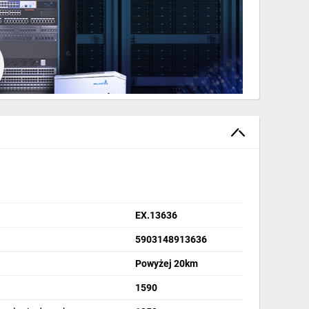
EX.13636
ości fali wynoszącej 1590nm. Cechuję
5903148913636
WDM.
Powyżej 20km
1590