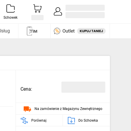
Zaloguj się / Załóż konto
i odkryj
Schowek
Usług
Cena:
Na zamówienie z Magazynu Zewnętrznego
Porównaj
Do Schowka