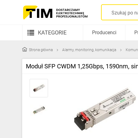
KATEGORIE
Producenci
P
Aparatura elektryczna
Strona główna
Alarmy, monitoring, komunikacja
Komuni
Kable i przewody
Moduł SFP CWDM 1,25Gbps, 1590nm, sing
Rozdzielnice i obudowy
Elementy prowadzenia kabli
Fotowoltaika
Gniazda i łączniki
Źródła światła
Oprawy oświetleniowe