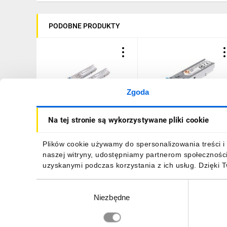
PODOBNE PRODUKTY
Zgoda
Moduł SFP WDM
Moduł MiniGBIC SFP
Na tej stronie są wykorzystywane pliki cookie
1,25Gbps, 1310/1550nm,
1000Base-LX LC
single mode, 3km, SC,
Jednomodowy 10km
DOM, para Extralink SFP
1310nm
59,56 zł
brutto
91,67 zł
brutto
Plików cookie używamy do spersonalizowania treści i 
1.25G
naszej witryny, udostępniamy partnerom społecznośc
uzyskanymi podczas korzystania z ich usług. Dzięki 
Wybór
Niezbędne
zgody
DO KOSZYKA
DO KOSZYKA