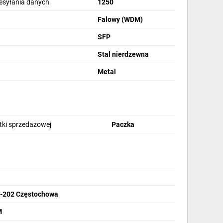
esyłania danych
1250
Falowy (WDM)
SFP
Stal nierdzewna
Metal
stki sprzedażowej
Paczka
Gwarancja oraz serwis pogwarancyjny
42-202 Częstochowa
M