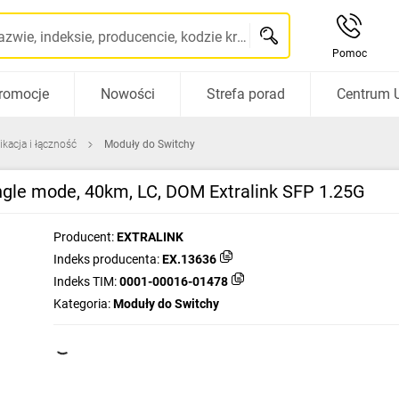
Szukaj po nazwie, indeksie, producencie, kodzie kreskowym...
Pomoc
romocje
Nowości
Strefa porad
Centrum 
kacja i łączność
Moduły do Switchy
le mode, 40km, LC, DOM Extralink SFP 1.25G
Producent:
EXTRALINK
Indeks producenta:
EX.13636
Indeks TIM:
0001-00016-01478
Kategoria:
Moduły do Switchy