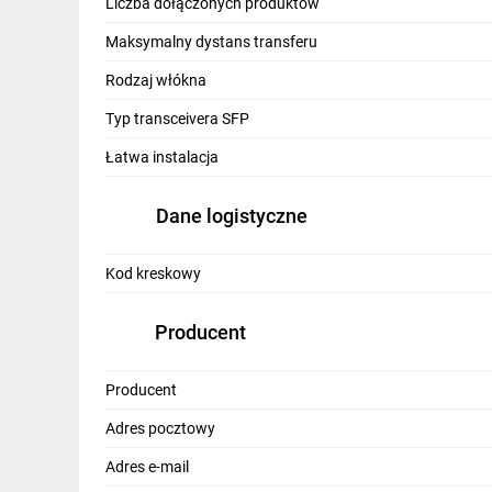
Liczba dołączonych produktów
Typ obsługiwanego kabla:
Maksymalny dystans transferu
Swiatłowód SingleMode
Rodzaj włókna
Prędkość:
Typ transceivera SFP
1.25G
10G
Łatwa instalacja
Maksymalny dystans pracy:
2km
20km
80km
40km
Dane logistyczne
Ilość włókien:
Kod kreskowy
2
Producent
Producent
Sprawdzona marka - pewność najwyższej
Adres pocztowy
jakości produktów
Adres e-mail