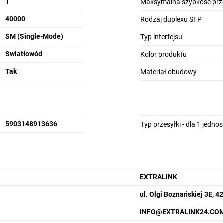
1
Maksymalna szybkość prz
40000
Rodzaj duplexu SFP
SM (Single-Mode)
Typ interfejsu
Swiatłowód
Kolor produktu
Tak
Materiał obudowy
5903148913636
Typ przesyłki - dla 1 jedno
EXTRALINK
Prosta i intuicyjna obsługa urządzenia
ul. Olgi Boznańskiej 3E, 
INFO@EXTRALINK24.CO