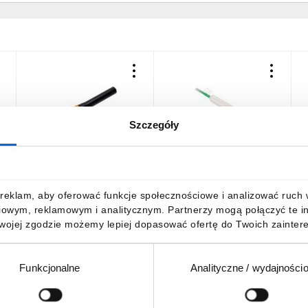
Szczegóły
Tester kabla
Narzędzie do czyszczenia
światłowodowego do 5km,
złącz światłowodowych
1
1mW, wizualny lokalizator
SC/FC/ST/ 800+ cykli
s
uszkodzeń Extralink VFL
czyszczenia Extralink
D
55,53 zł
brutto
81,38 zł
brutto
6
reklam, aby oferować funkcje społecznościowe i analizować ruch w 
WUN014
1
iowym, reklamowym i analitycznym. Partnerzy mogą połączyć te i
Twojej zgodzie możemy lepiej dopasować ofertę do Twoich zaintere
Funkcjonalne
Analityczne / wydajności
DO KOSZYKA
DO KOSZYKA