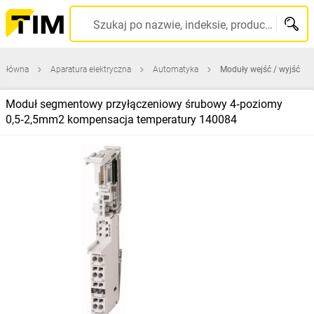
Szukaj po nazwie, indeksie, producencie, kodzie kreskowym...
 główna
Aparatura elektryczna
Automatyka
Moduły wejść / wyjść
Moduł segmentowy przyłączeniowy śrubowy 4‑poziomy
0,5‑2,5mm2 kompensacja temperatury 140084