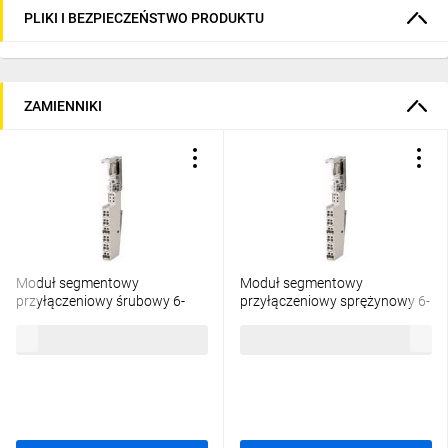
PLIKI I BEZPIECZEŃSTWO PRODUKTU
ZAMIENNIKI
Moduł segmentowy
Moduł segmentowy
przyłączeniowy śrubowy 6-
przyłączeniowy sprężynowy 6-
poziomów 0,5-2,5mm2
poziomów 0,5-2,5mm2
303,51 zł
brutto
304,01 zł
brutto
140094
140083