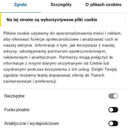
Zgoda
Szczegóły
O plikach cookies
O firmie
Na tej stronie są wykorzystywane pliki cookie
Dla kupujących
Plików cookie używamy do spersonalizowania treści i reklam,
aby oferować funkcje społecznościowe i analizować ruch w
Informacje
naszej witrynie. Informacje o tym, jak korzystasz z naszej
witryny, udostępniamy partnerom społecznościowym,
reklamowym i analitycznym. Partnerzy mogą połączyć te
Pobierz naszą aplikację mobilną:
informacje z innymi danymi otrzymanymi od Ciebie lub
uzyskanymi podczas korzystania z ich usług. Dzięki Twojej
zgodzie możemy lepiej dopasować ofertę do Twoich
zainteresowań i preferencji.
Wybór
Niezbędne
zgody
Funkcjonalne
Analityczne / wydajnościowe