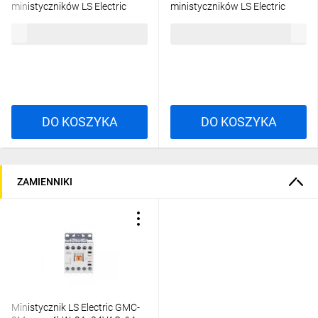
ministyczników LS Electric
ministyczników LS Electric
GTK-12M 0,63-1A
GTK-12M 5-8A 1271003800
72,64 zł
brutto
72,64 zł
brutto
1271003300 GTK-12M 0.63-
GTK-12M 5-8A
1A
DO KOSZYKA
DO KOSZYKA
ZAMIENNIKI
Ministycznik LS Electric GMC-