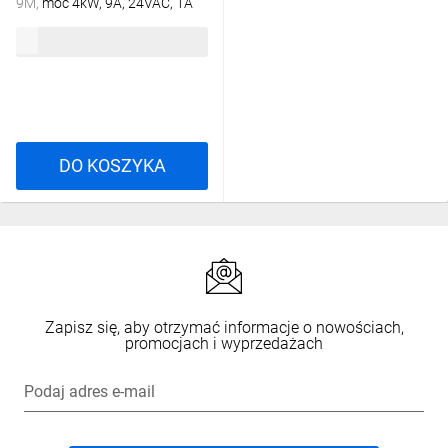
9M, moc 4kW, 9A, 24VAC, 1A
1269008100 GMC-9M 24AC
58,79 zł
brutto
1A
DO KOSZYKA
Zapisz się, aby otrzymać informacje o nowościach,
promocjach i wyprzedażach
Podaj adres e-mail