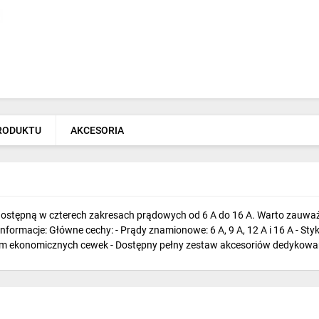
PRODUKTU
AKCESORIA
dostępną w czterech zakresach prądowych od 6 A do 16 A. Warto zauważyć
macje: Główne cechy: - Prądy znamionowe: 6 A, 9 A, 12 A i 16 A - Styki
iem ekonomicznych cewek - Dostępny pełny zestaw akcesoriów dedykowa