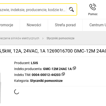
Szukaj po nazwie, indeksie, producencie, kodzie kreskowym...
Pomoc
romocje
Nowości
Strefa porad
Centrum 
ieczenie silników elektrycznych
Styczniki pomocnicze
c 5,5kW, 12A, 24VAC, 1A 1269016700 GMC‑12M 24A
Producent:
LSIS
Indeks producenta:
GMC-12M 24AC 1A
Indeks TIM:
0004-00012-44203
Kategoria:
Styczniki pomocnicze