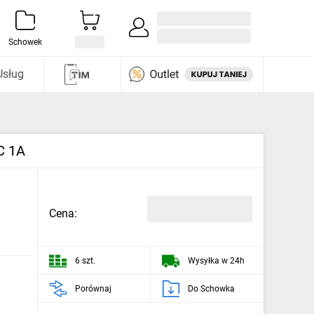
Zaloguj się / Załóż konto
i odkryj
Schowek
Usług
C 1A
Cena:
6 szt.
Wysyłka w 24h
Porównaj
Do Schowka