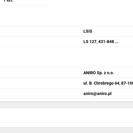
1 szt.
LSiS
LS 127, 431-848 ...
ANIRO Sp. z o.o.
ul. B. Chrobrego 64, 87-1
aniro@aniro.pl