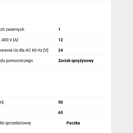
ch zwiernych
1
 400 V [A]
12
wania Us dla AC 60 Hz [V]
24
odu pomocniczego
Zacisk sprężynowy
m]
50
65
stki sprzedażowej
Paczka