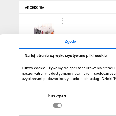
AKCESORIA
Zgoda
Przekaźnik termiczny do
Na tej stronie są wykorzystywane pliki cookie
ministyczników LS Electric
GTK-12M 0,1-0,16A
1271002900 GTK-12M 0.1-
72,64 zł
brutto
Plików cookie używamy do spersonalizowania treści i 
0.16A
naszej witryny, udostępniamy partnerom społecznośc
uzyskanymi podczas korzystania z ich usług. Dzięki 
Wybór
Niezbędne
zgody
DO KOSZYKA