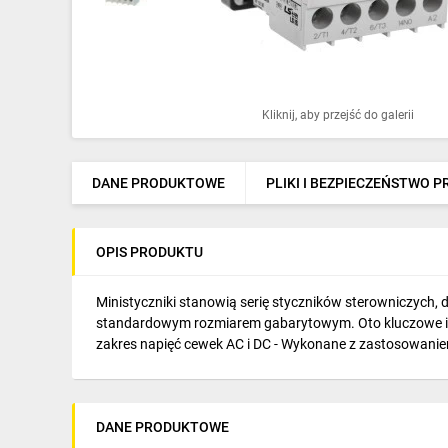
Ochrona odgromowa
Pompy ciepła
Osprzęt łączeniowy
Kliknij, aby przejść do galerii
Ogrzewanie
Elektronarzędzia i mierniki
DANE PRODUKTOWE
PLIKI I BEZPIECZEŃSTWO 
Domofony i dzwonki
OPIS PRODUKTU
Alarmy, monitoring, komunikacja
Napędy elektryczne
Ministyczniki stanowią serię styczników sterowniczych, 
standardowym rozmiarem gabarytowym. Oto kluczowe infor
Pneumatyka
zakres napięć cewek AC i DC - Wykonane z zastosowan
Dom i ogród
Klimatyzacja
DANE PRODUKTOWE