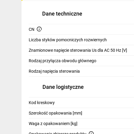
IT, GSM
Dane techniczne
Odzież ochronna i BHP
Inne
CN
Liczba styków pomocniczych rozwiernych
Budowa i Remont
Znamionowe napięcie sterowania Us dla AC 50 Hz [V]
Elektronika
Rodzaj przyłącza obwodu głównego
Smart home
Rodzaj napięcia sterowania
Elektromobilność
Dane logistyczne
Energetyka wiatrowa
Telewizja naziemna i satelitarna
Kod kreskowy
Wentylacja i rekuperacja
Szerokość opakowania [mm]
Waga z opakowaniem [kg]