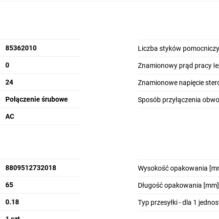
85362010
Liczba styków pomocniczy
0
Znamionowy prąd pracy Ie,
24
Znamionowe napięcie stero
Połączenie śrubowe
Sposób przyłączenia obw
AC
8809512732018
Wysokość opakowania [m
65
Długość opakowania [mm]
0.18
Typ przesyłki - dla 1 jedno