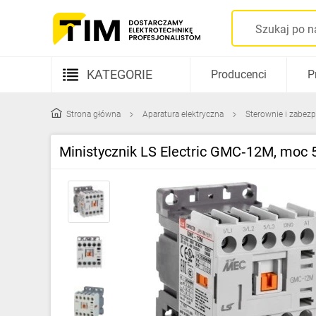
KATEGORIE
Producenci
P
Aparatura elektryczna
Strona główna
Aparatura elektryczna
Sterownie i zabezp
Kable i przewody
Ministycznik LS Electric GMC‑12M, mo
Rozdzielnice i obudowy
Elementy prowadzenia kabli
Fotowoltaika
Gniazda i łączniki
Źródła światła
Oprawy oświetleniowe