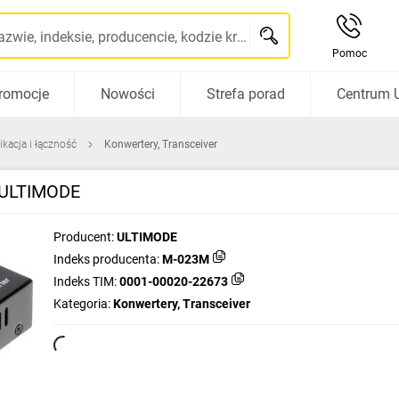
Szukaj po nazwie, indeksie, producencie, kodzie kreskowym...
Pomoc
romocje
Nowości
Strefa porad
Centrum 
kacja i łączność
Konwertery, Transceiver
 ULTIMODE
Producent:
ULTIMODE
Indeks producenta:
M-023M
Indeks TIM:
0001-00020-22673
Kategoria:
Konwertery, Transceiver