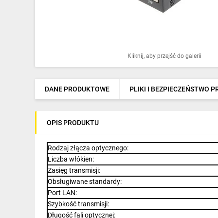
Ochrona odgromowa
Pompy ciepła
Osprzęt łączeniowy
Kliknij, aby przejść do galerii
Ogrzewanie
Elektronarzędzia i mierniki
DANE PRODUKTOWE
PLIKI I BEZPIECZEŃSTWO 
Domofony i dzwonki
OPIS PRODUKTU
Alarmy, monitoring, komunikacja
Napędy elektryczne
Rodzaj złącza optycznego
:
Liczba włókien
:
Pneumatyka
Zasięg transmisji
:
Obsługiwane standardy
:
Dom i ogród
Port LAN
:
Szybkość transmisji
:
Klimatyzacja
Długość fali optycznej
: