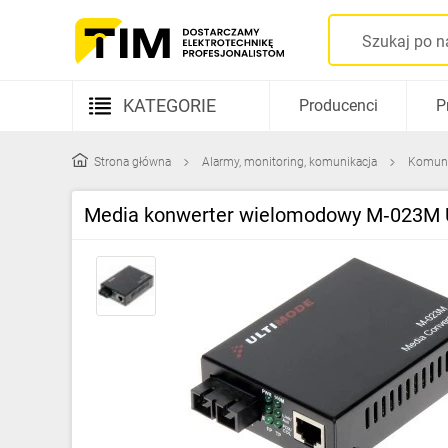
KATEGORIE
Producenci
P
Aparatura elektryczna
Strona główna
Alarmy, monitoring, komunikacja
Komuni
Kable i przewody
Media konwerter wielomodowy M‑023M
Rozdzielnice i obudowy
Elementy prowadzenia kabli
Fotowoltaika
Gniazda i łączniki
Źródła światła
Oprawy oświetleniowe