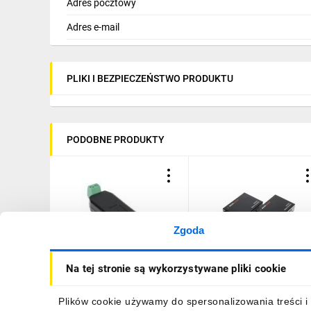
Adres pocztowy
Adres e-mail
PLIKI I BEZPIECZEŃSTWO PRODUKTU
PODOBNE PRODUKTY
Zgoda
Konwerter USB/RS485
Media konwerter
Na tej stronie są wykorzystywane pliki cookie
jednomodowy - zestaw
TXRX M-207G ULTIMODE
11,55 zł
brutto
306,66 zł
brutto
Plików cookie używamy do spersonalizowania treści i 