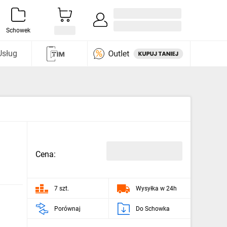
Zaloguj się / Załóż konto
i odkryj
Schowek
Usług
Cena:
7 szt.
Wysyłka w 24h
Porównaj
Do Schowka