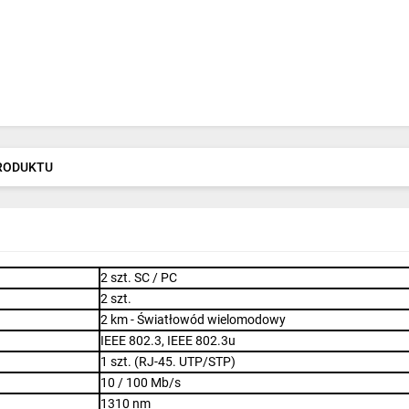
PRODUKTU
2 szt. SC / PC
2 szt.
2 km - Światłowód wielomodowy
IEEE 802.3, IEEE 802.3u
1 szt.
(RJ-45. UTP/STP)
10 / 100 Mb/s
1310 nm