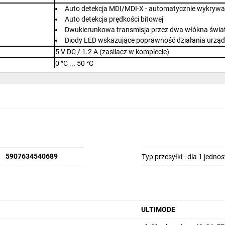
Auto detekcja MDI/MDI-X - automatycznie wykrywa 
Auto detekcja prędkości bitowej
Dwukierunkowa transmisja przez dwa włókna świ
Diody LED wskazujące poprawność działania urząd
5 V
DC
/ 1.2 A (zasilacz w komplecie)
0 °C ... 50 °C
0.172 kg
106 x 70 x 26 mm
ULTIMODE
2 lata
5907634540689
Typ przesyłki - dla 1 jedno
ULTIMODE