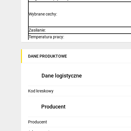
IT, GSM
Wybrane cechy
:
Odzież ochronna i BHP
Inne
Zasilanie
:
Temperatura pracy
:
Budowa i Remont
Waga
:
Wymiary
:
Elektronika
DANE PRODUKTOWE
Producent / Marka
:
Smart home
Gwarancja
:
Elektromobilność
Dane logistyczne
Telewizja naziemna i satelitarna
Kod kreskowy
Wentylacja i rekuperacja
Producent
Producent