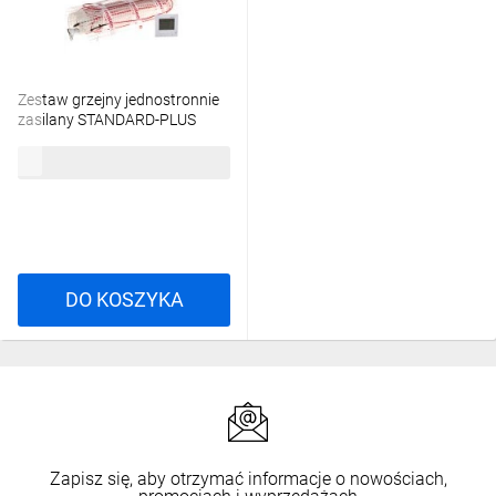
Zestaw grzejny jednostronnie
zasilany STANDARD-PLUS
150W/m2 1m2 ZOJ-10 z
396,12 zł
brutto
regulatorem RTP-1
MTC10000022
DO KOSZYKA
Zapisz się, aby otrzymać informacje o nowościach,