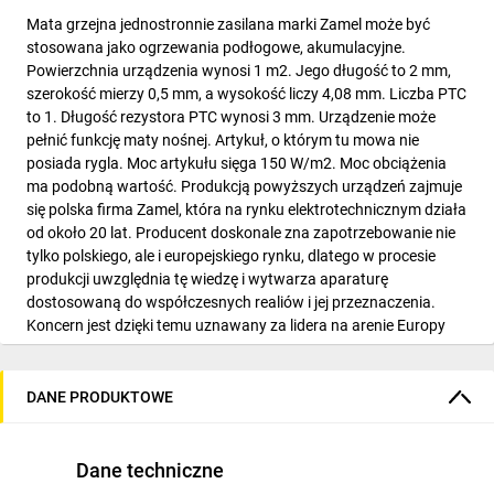
Mata grzejna jednostronnie zasilana marki Zamel może być
stosowana jako ogrzewania podłogowe, akumulacyjne.
Powierzchnia urządzenia wynosi 1 m2. Jego długość to 2 mm,
szerokość mierzy 0,5 mm, a wysokość liczy 4,08 mm. Liczba PTC
to 1. Długość rezystora PTC wynosi 3 mm. Urządzenie może
pełnić funkcję maty nośnej. Artykuł, o którym tu mowa nie
posiada rygla. Moc artykułu sięga 150 W/m2. Moc obciążenia
ma podobną wartość. Produkcją powyższych urządzeń zajmuje
się polska firma Zamel, która na rynku elektrotechnicznym działa
od około 20 lat. Producent doskonale zna zapotrzebowanie nie
tylko polskiego, ale i europejskiego rynku, dlatego w procesie
produkcji uwzględnia tę wiedzę i wytwarza aparaturę
dostosowaną do współczesnych realiów i jej przeznaczenia.
Koncern jest dzięki temu uznawany za lidera na arenie Europy
Środkowo-Wschodniej. Sprzęt tej marki przed dopuszczeniem do
sprzedaży przechodzi szereg testów sprawdzających, które
gwarantują użytkownikom najwyższą jakość i bezpieczeństwo
DANE PRODUKTOWE
użytkowania.
Dane techniczne