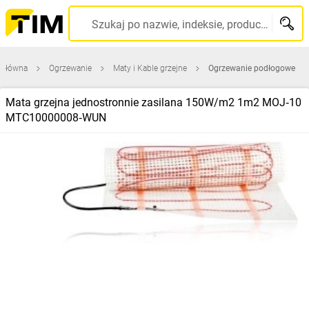
Szukaj po nazwie, indeksie, producencie, kodzie kreskowym...
 główna
Ogrzewanie
Maty i Kable grzejne
Ogrzewanie podłogowe
Mata grzejna jednostronnie zasilana 150W/m2 1m2 MOJ‑10
MTC10000008‑WUN