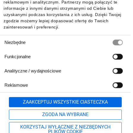
reklamowym i analitycznym. Partnerzy mogą połączyć te
Pobierz naszą aplikację mobilną:
informacje z innymi danymi otrzymanymi od Ciebie lub
uzyskanymi podczas korzystania z ich usług. Dzięki Twojej
zgodzie możemy lepiej dopasować ofertę do Twoich
zainteresowań i preferencji.
Wybór
Niezbędne
zgody
Funkcjonalne
Analityczne / wydajnościowe
Reklamowe
Biuro Obsługi Klienta:
lub
801 500 700
71 37 61 600
Zgłoś
ZAAKCEPTUJ WSZYSTKIE CIASTECZKA
pn.-pt. 8:00-16:00
Formularz kontaktowy
ZGODA NA WYBRANE
KORZYSTAJ WYŁĄCZNIE Z NIEZBĘDNYCH
PLIKÓW COOKIE