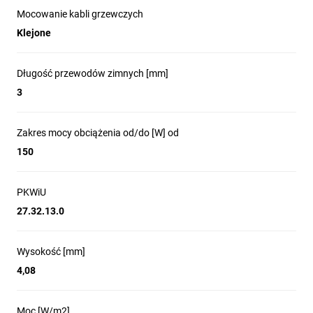
Mocowanie kabli grzewczych
Klejone
Długość przewodów zimnych [mm]
3
Zakres mocy obciążenia od/do [W] od
150
PKWiU
27.32.13.0
Wysokość [mm]
4,08
Moc [W/m2]