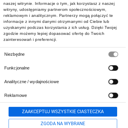
naszej witrynie. Informacje o tym, jak korzystasz z naszej
witryny, udostępniamy partnerom społecznościowym,
reklamowym i analitycznym. Partnerzy mogą połączyć te
Pobierz naszą aplikację mobilną:
informacje z innymi danymi otrzymanymi od Ciebie lub
uzyskanymi podczas korzystania z ich usług. Dzięki Twojej
zgodzie możemy lepiej dopasować ofertę do Twoich
zainteresowań i preferencji.
Wybór
Niezbędne
zgody
Funkcjonalne
Analityczne / wydajnościowe
Reklamowe
Biuro Obsługi Klienta:
lub
801 500 700
71 37 61 600
Zgłoś
ZAAKCEPTUJ WSZYSTKIE CIASTECZKA
pn.-pt. 8:00-16:00
Formularz kontaktowy
ZGODA NA WYBRANE