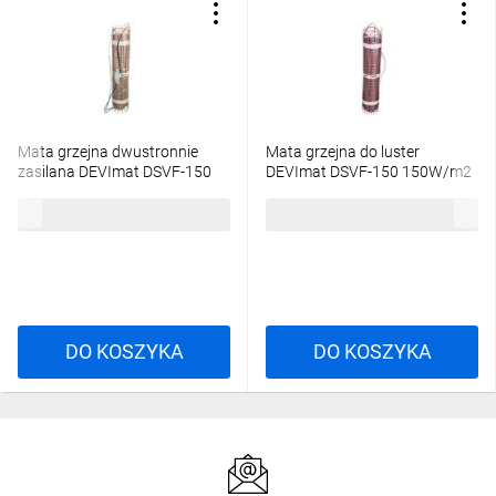
Mata grzejna dwustronnie
Mata grzejna do luster
zasilana DEVImat DSVF-150
DEVImat DSVF-150 150W/m2
150W/m2 0.5m2 140F0328
(500x700mm) 83000301
390,55 zł
brutto
532,02 zł
brutto
DO KOSZYKA
DO KOSZYKA