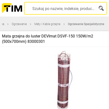
Szukaj po nazwie, indeksie, producencie, kodzie kreskowym...
wna
Ogrzewanie
Maty i Kable grzejne
Ogrzewanie Specjalistyczne
Mata grzejna do luster DEVImat DSVF‑150 150W/m2
(500x700mm) 83000301