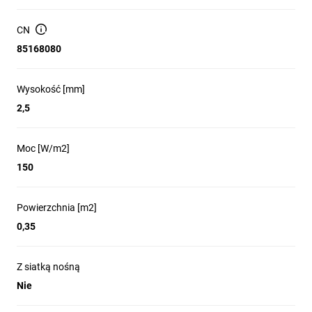
CN
85168080
Wysokość [mm]
2,5
Moc [W/m2]
150
Powierzchnia [m2]
0,35
Z siatką nośną
Nie