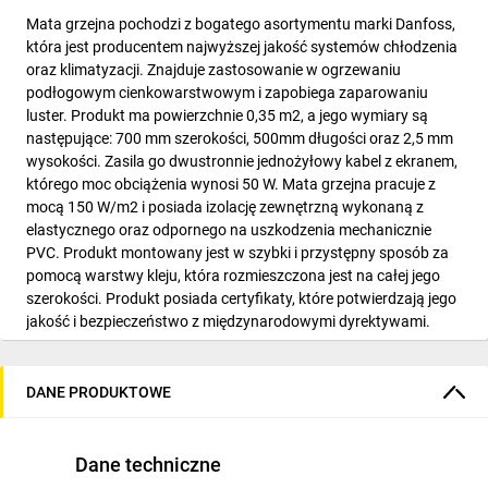
Mata grzejna pochodzi z bogatego asortymentu marki Danfoss,
która jest producentem najwyższej jakość systemów chłodzenia
oraz klimatyzacji. Znajduje zastosowanie w ogrzewaniu
podłogowym cienkowarstwowym i zapobiega zaparowaniu
luster. Produkt ma powierzchnie 0,35 m2, a jego wymiary są
następujące: 700 mm szerokości, 500mm długości oraz 2,5 mm
wysokości. Zasila go dwustronnie jednożyłowy kabel z ekranem,
którego moc obciążenia wynosi 50 W. Mata grzejna pracuje z
mocą 150 W/m2 i posiada izolację zewnętrzną wykonaną z
elastycznego oraz odpornego na uszkodzenia mechanicznie
PVC. Produkt montowany jest w szybki i przystępny sposób za
pomocą warstwy kleju, która rozmieszczona jest na całej jego
szerokości. Produkt posiada certyfikaty, które potwierdzają jego
jakość i bezpieczeństwo z międzynarodowymi dyrektywami.
Elektryczna mata grzejna pozwala uzyskać idealny rozkład
temperatury zarówno w budynkach użyteczności publicznej,
przemysłowych, jak i mieszkalnych.
DANE PRODUKTOWE
Dane techniczne