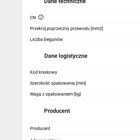
Dane techniczne
IT, GSM
Odzież ochronna i BHP
CN
Przekrój poprzeczny przewodu [mm2]
Inne
Liczba biegunów
Budowa i Remont
Elektronika
Dane logistyczne
Smart home
Kod kreskowy
Elektromobilność
Szerokość opakowania [mm]
Energetyka wiatrowa
Waga z opakowaniem [kg]
Telewizja naziemna i satelitarna
Producent
Wentylacja i rekuperacja
Producent