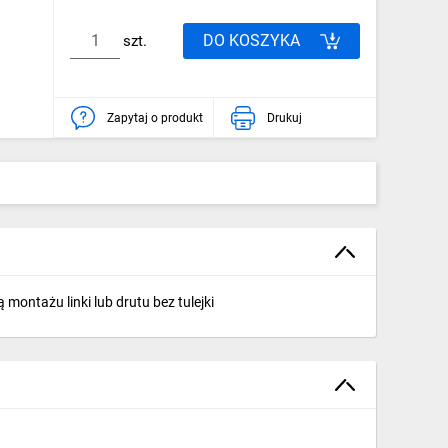
DO KOSZYKA
szt.
Zapytaj o produkt
Drukuj
ntażu linki lub drutu bez tulejki