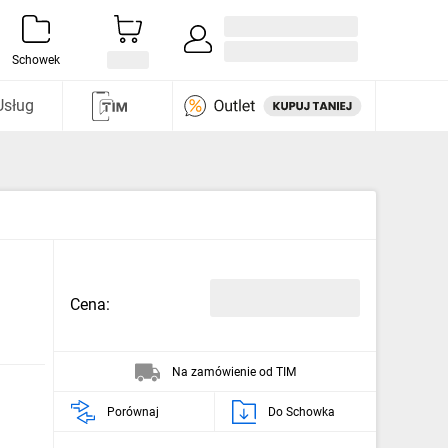
Zaloguj się / Załóż konto
i odkryj
Schowek
Usług
Cena:
Na zamówienie od TIM
Porównaj
Do Schowka