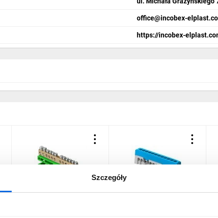
ul. Michała Grażyńskiego 
office@incobex-elplast.c
https://incobex-elplast.co
Szczegóły
a
Listwa zaciskowa na szynę
Listwa zaciskowa
L
12-torowa TH35 LZ-12/Ż
izolowana PRO, N, 12
7
0921-01
przewodów, niebieski,OR-
L