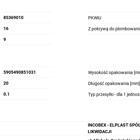
85369010
PKWiU
16
Z pokrywą do plombowani
9
5905490851031
Wysokość opakowania [m
20
Długość opakowania [mm]
0.1
Typ przesyłki - dla 1 jedno
INCOBEX - ELPLAST SPÓ
LIKWIDACJI