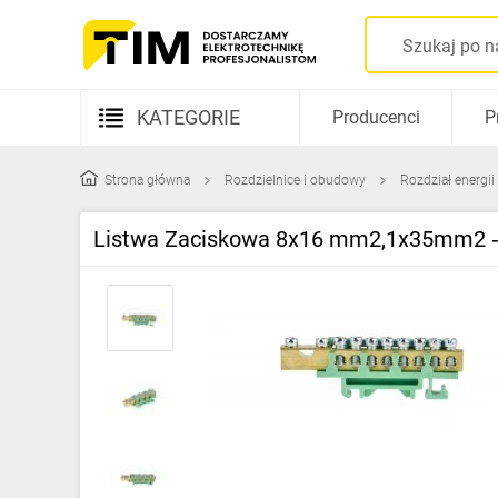
KATEGORIE
Producenci
P
Aparatura elektryczna
Strona główna
Rozdzielnice i obudowy
Rozdział energii 
Kable i przewody
Listwa Zaciskowa 8x16 mm2,1x35mm2 ‑ 
Rozdzielnice i obudowy
Elementy prowadzenia kabli
Fotowoltaika
Gniazda i łączniki
Źródła światła
Oprawy oświetleniowe