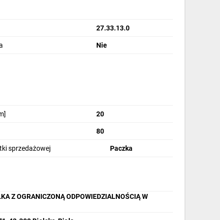
27.33.13.0
a
Nie
m]
20
80
stki sprzedażowej
Paczka
ŁKA Z OGRANICZONĄ ODPOWIEDZIALNOŚCIĄ W