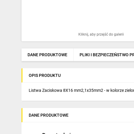
Ochrona odgromowa
Pompy ciepła
Osprzęt łączeniowy
Kliknij, aby przejść do galerii
Ogrzewanie
Elektronarzędzia i mierniki
DANE PRODUKTOWE
PLIKI I BEZPIECZEŃSTWO 
Domofony i dzwonki
OPIS PRODUKTU
Alarmy, monitoring, komunikacja
Napędy elektryczne
Listwa Zaciskowa 8X16 mm2,1x35mm2 - w kolorze zielony
Pneumatyka
Dom i ogród
DANE PRODUKTOWE
Klimatyzacja