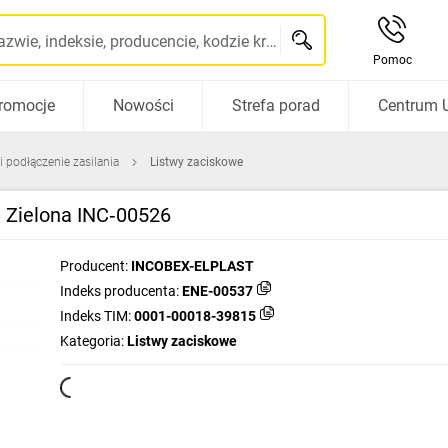
Szukaj po nazwie, indeksie, producencie, kodzie kreskowym...
Pomoc
romocje
Nowości
Strefa porad
Centrum 
i podłączenie zasilania
Listwy zaciskowe
Zielona INC‑00526
Producent:
INCOBEX-ELPLAST
Indeks producenta:
ENE-00537
Indeks TIM:
0001-00018-39815
Kategoria:
Listwy zaciskowe