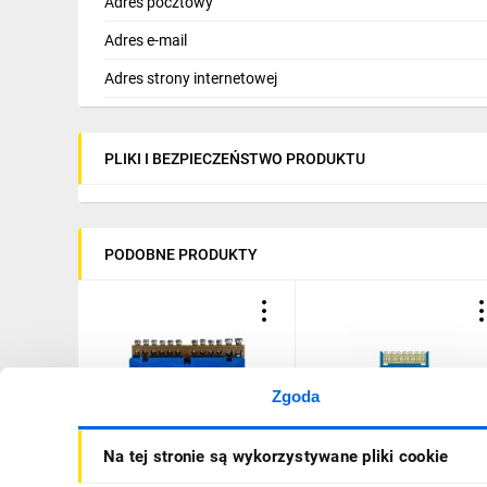
Adres pocztowy
Adres e-mail
Adres strony internetowej
PLIKI I BEZPIECZEŃSTWO PRODUKTU
PODOBNE PRODUKTY
Zgoda
Listwa zaciskowa na szynę
Listwa zaciskowa niska n
Na tej stronie są wykorzystywane pliki cookie
12-torowa niebieska TH35
szynę 7-torowa niebieska
2N LZ-12/N 0921-00
TH35 E.4023