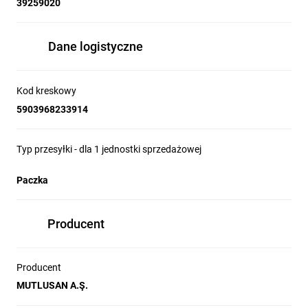
39259020
chcesz zakupić
Dane logistyczne
100 mb dokonaj
Kod kreskowy
5903968233914
zakupu 50 szt.
Typ przesyłki - dla 1 jednostki sprzedażowej
produktu.
Paczka
Producent
Najważniejsze
Producent
zalety:
MUTLUSAN A.Ş.