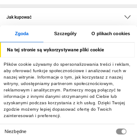
Jak kupować
Zgoda
Szczegóły
O plikach cookies
O firmie
Na tej stronie są wykorzystywane pliki cookie
Dla kupujących
Plików cookie używamy do spersonalizowania treści i reklam,
aby oferować funkcje społecznościowe i analizować ruch w
Informacje
naszej witrynie. Informacje o tym, jak korzystasz z naszej
witryny, udostępniamy partnerom społecznościowym,
reklamowym i analitycznym. Partnerzy mogą połączyć te
Pobierz naszą aplikację mobilną:
informacje z innymi danymi otrzymanymi od Ciebie lub
uzyskanymi podczas korzystania z ich usług. Dzięki Twojej
zgodzie możemy lepiej dopasować ofertę do Twoich
zainteresowań i preferencji.
Wybór
Niezbędne
zgody