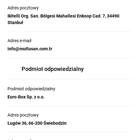
Adres pocztowy
Ikitelli Org. San. Bölgesi Mahallesi Enkoop Cad. 7, 34490
Możliwość wyboru między mocowaniem śrubowym a taśmą
Stanbuł
samoprzylepną zapewnia wszechstronność i łatwość
instalacji
Odporność na uderzenia (IK07) i ochrona przed ciałami
Adres e-mail
stałymi (IP4x) gwarantują długotrwałe użytkowanie
info@mutlusan.com.tr
Neutralny szary kolor i schludny wygląd integrują się z
większością wnętrz bez rujnowania estetyki pomieszczenia
Podmiot odpowiedzialny
Dane techniczne
Podmiot odpowiedzialny
Euro-Box Sp. z o.o.
Producent:
BKS
Kod producenta:
4/EB/KP 75x18
Adres pocztowy
Wysokość:
18 mm
Ługów 36, 66-200 Świebodzin
Szerokość:
75 mm
Długość:
2 m