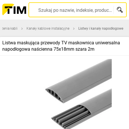
Szukaj po nazwie, indeksie, producencie, kodzie kreskowym...
zenia kabli
Kanały kablowe instalacyjne
Listwy i kanały napodłogowe
Listwa maskująca przewody TV maskownica uniwersalna
napodłogowa naścienna 75x18mm szara 2m