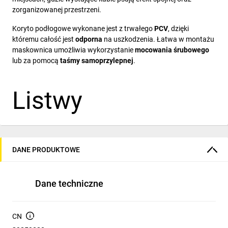
zorganizowanej przestrzeni.
Koryto podłogowe wykonane jest z trwałego
PCV
, dzięki
któremu całość jest
odporna
na uszkodzenia. Łatwa w montażu
maskownica umożliwia wykorzystanie
mocowania śrubowego
lub za pomocą
taśmy
samoprzylepnej
.
Listwy
sprzedawane są
DANE PRODUKTOWE
na sztuki: 1 sztuka
Dane techniczne
= 2 mb. Jeżeli
CN