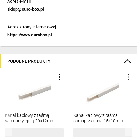
Zakres temperatury do montażu:
-25 ~ 60°C
Adres e-mail
Ochrona przed ciałami stałymi:
IP4X
sklep@euro-box.pl
Klasa odporności na uderzenia:
IK07
Klasa szczelności przed cieczami:
IP20
Materiał:
PCV
Adres strony internetowej
Kolor:
szary
https://www.eurobox.pl
Waga:
1.28 kg
PODOBNE PRODUKTY
Kanał kablowy z taśmą
Kanał kablowy z taśmą
samoprzylepną 20x12mm
samoprzylepną 15x10mm
biały 638129 /2m/
biały 638109 /2m/
11,41 zł
brutto
9,32 zł
brutto