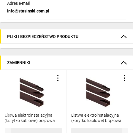
Adres e-mail
info@stasinski.com.pl
PLIKI I BEZPIECZEŃSTWO PRODUKTU
ZAMIENNIKI
Listwa elektroinstalacyjna
Listwa elektroinstalacyjna
(korytko kablowe) brązowa
(korytko kablowe) brązowa
25x18mm 1kpl=20mb
25x18mm 1szt=2m
204,92 zł
brutto
22,56 zł
brutto