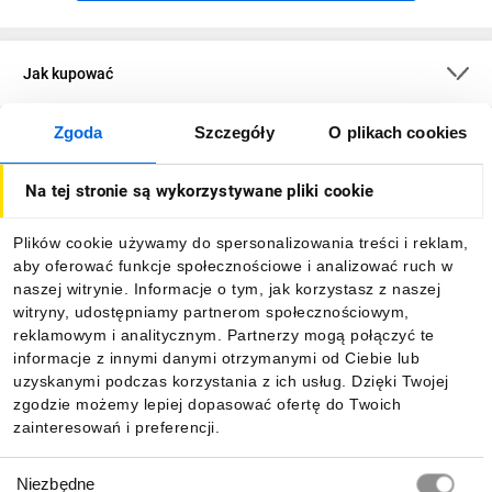
Jak kupować
Zgoda
Szczegóły
O plikach cookies
O firmie
Na tej stronie są wykorzystywane pliki cookie
Dla kupujących
Plików cookie używamy do spersonalizowania treści i reklam,
aby oferować funkcje społecznościowe i analizować ruch w
Informacje
naszej witrynie. Informacje o tym, jak korzystasz z naszej
witryny, udostępniamy partnerom społecznościowym,
reklamowym i analitycznym. Partnerzy mogą połączyć te
Pobierz naszą aplikację mobilną:
informacje z innymi danymi otrzymanymi od Ciebie lub
uzyskanymi podczas korzystania z ich usług. Dzięki Twojej
zgodzie możemy lepiej dopasować ofertę do Twoich
zainteresowań i preferencji.
Wybór
Niezbędne