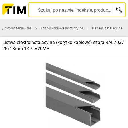
Szukaj po nazwie, indeksie, producencie, kodzie kreskowym...
ty prowadzenia kabli
Kanały kablowe instalacyjne
Kanały instalacyjne
Listwa elektroinstalacyjna (korytko kablowe) szara RAL7037
25x18mm 1KPL=20MB