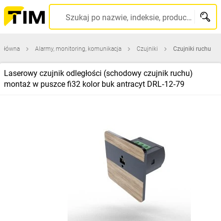
Szukaj po nazwie, indeksie, producencie, kodzie kreskowym...
 główna
Alarmy, monitoring, komunikacja
Czujniki
Czujniki ruchu
Laserowy czujnik odległości (schodowy czujnik ruchu)
montaż w puszce fi32 kolor buk antracyt DRL‑12‑79