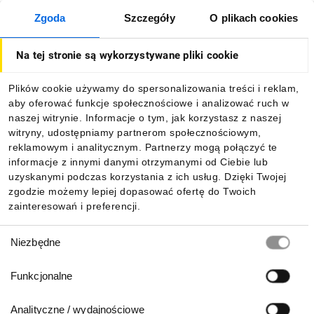
Zgoda
Szczegóły
O plikach cookies
O firmie
Na tej stronie są wykorzystywane pliki cookie
Dla kupujących
Plików cookie używamy do spersonalizowania treści i reklam,
aby oferować funkcje społecznościowe i analizować ruch w
Informacje
naszej witrynie. Informacje o tym, jak korzystasz z naszej
witryny, udostępniamy partnerom społecznościowym,
reklamowym i analitycznym. Partnerzy mogą połączyć te
Pobierz naszą aplikację mobilną:
informacje z innymi danymi otrzymanymi od Ciebie lub
uzyskanymi podczas korzystania z ich usług. Dzięki Twojej
zgodzie możemy lepiej dopasować ofertę do Twoich
zainteresowań i preferencji.
Wybór
Niezbędne
zgody
Funkcjonalne
Analityczne / wydajnościowe