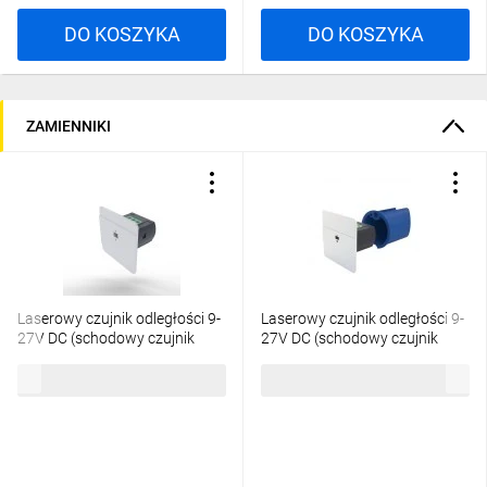
DO KOSZYKA
DO KOSZYKA
ZAMIENNIKI
Laserowy czujnik odległości 9-
Laserowy czujnik odległości 9-
27V DC (schodowy czujnik
27V DC (schodowy czujnik
ruchu) montaż w puszce fi32
ruchu) montaż w puszce fi32
380,91 zł
brutto
355,59 zł
brutto
kolor biały DRL-12-1
kolor aluminium DRL-12