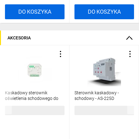
DO KOSZYKA
DO KOSZYKA
AKCESORIA
Kaskadowy sterownik
Sterownik kaskadowy -
oświetlenia schodowego do
schodowy - AS-225D
puszki fi60 4A 10-90s 9-30V
86,10 zł
brutto
959,40 zł
brutto
DC AS-225