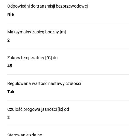
Odpowiedni do transmisji bezprzewodowej
Nie
Maksymalny zasięg boczny [m]
2
Zakres temperatury [°C] do
45
Regulowana wartość nastawy czułości
Tak
Czułość progowa jasności [lx] od
Pozostałe warianty kolorystyczne czołówki czujnika:
2
Aluminium
Jesion czarny
Sterowanie zdalne