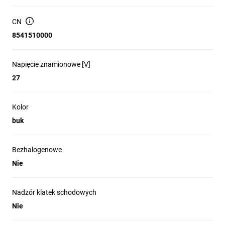
Laserowy czujnik
CN
odległości DRL-12-79
8541510000
kolor buk czarny
Napięcie znamionowe [V]
27
Opis produktu
Kolor
Laserowy czujnik ruchu
buk
Kolor: buk czarny
Laserowy czujnik odległości DRL-12 steruje oświetleniem na
Bezhalogenowe
korytarzach i klatkach schodowych.
Nie
Nadzór klatek schodowych
Nie