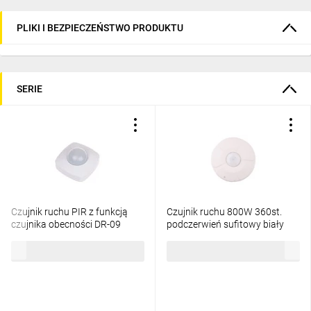
PLIKI I BEZPIECZEŃSTWO PRODUKTU
SERIE
Czujnik ruchu PIR z funkcją
Czujnik ruchu 800W 360st.
czujnika obecności DR-09
podczerwień sufitowy biały
DR-06W
90,72 zł
brutto
60,48 zł
brutto