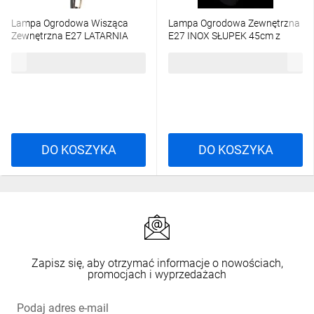
Lampa Ogrodowa Wisząca
Lampa Ogrodowa Zewnętrzna
Zewnętrzna E27 LATARNIA
E27 INOX SŁUPEK 45cm z
Patyna BELLIS LUMILED
Czujnikiem Ruchu Lilium
46,94 zł
brutto
79,32 zł
brutto
Lumiled
DO KOSZYKA
DO KOSZYKA
Zapisz się, aby otrzymać informacje o nowościach,
promocjach i wyprzedażach
Podaj adres e-mail