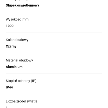
zewnętrznych.
Słupek oświetleniowy
Kilka przykładów zastosowań:
Oświetlenie chodnika
- zamontowanie lampy w wzdłuż
Wysokość [mm]
chodnika lub ścieżki ogrodowej, jest bardzo ciekawym
1000
rozwiązaniem, które zapewni ich dobre oświetlenie, tworząc
unikalny nastrój.
Oświetlenie ogrodu/ tarasu
- dobrze oświetlony ogród
Kolor obudowy
sprawi, że Twoje rośliny będą równie pięknie wyglądać po
Czarny
zmroku co w promieniach słońca, a wieczorne spotkania z
rodziną i przyjaciółmi będą odbywać się w przytulnej i
kameralnej atmosferze.
Materiał obudowy
UWAGA!
Brak źródła światła w komplecie.
Aluminium
Stopień ochrony (IP)
IP44
Liczba źródeł światła
1