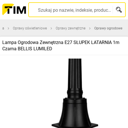
Szukaj po nazwie, indeksie, producencie, kodzie kreskowym...
wna
Oprawy oświetleniowe
Oprawy zewnętrzne
Oprawy ogrodowe
Lampa Ogrodowa Zewnętrzna E27 SŁUPEK LATARNIA 1m
Czarna BELLIS LUMILED