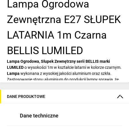
Lampa Ogrodowa
Zewnętrzna E27 SŁUPEK
LATARNIA 1m Czarna
BELLIS LUMILED
Lampa Ogrodowa, Słupek Zewnętrzny serii BELLIS marki
LUMILED
o wysokości 1m w kształcie latarni w kolorze czarnym.
Lampa
wykonana z wysokiej jakości aluminium oraz szkła.
Zastosowanie stopu aluminium do produkcji lampy sprawia, że
jest ona lekka, wytrzymała oraz odporna na korozję.Lampa
BELLIS została wykonana z dużą dbałością o szczegóły z
DANE PRODUKTOWE
połączenia wysokiej jakości aluminium i szkła. Dzięki temu nie
tylko wygląda bardzo stylowo, ale także zachowuje pełną
estetykę przez wiele lat. Lampa została wyposażona w
Dane techniczne
popularny trzonek (gwint) E27, dzięki czemu mamy możliwość
dobrania żarówek LED i tradycyjnych odpowiedniej mocy i barwy
światła wedle naszych potrzeb, jednakże maksymalna moc