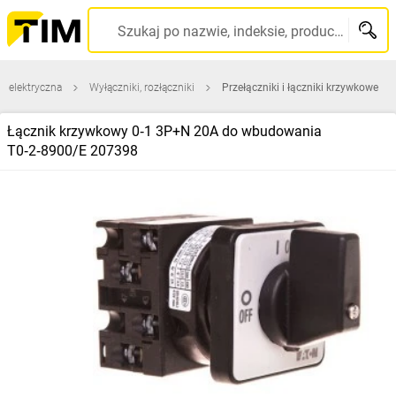
Szukaj po nazwie, indeksie, producencie, kodzie kreskowym...
a elektryczna
Wyłączniki, rozłączniki
Przełączniki i łączniki krzywkowe
Łącznik krzywkowy 0‑1 3P+N 20A do wbudowania
T0‑2‑8900/E 207398