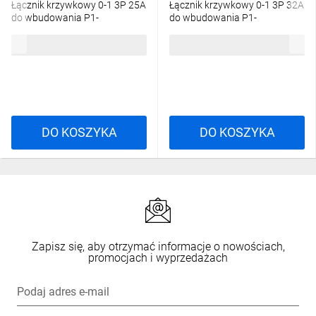
Łącznik krzywkowy 0-1 3P 25A
Łącznik krzywkowy 0-1 3P 32A
do wbudowania P1-
do wbudowania P1-
25/EA/SVB 041097
32/EA/SVB 081438
212,48 zł
brutto
277,82 zł
brutto
DO KOSZYKA
DO KOSZYKA
Zapisz się, aby otrzymać informacje o nowościach,
promocjach i wyprzedażach
Podaj adres e-mail