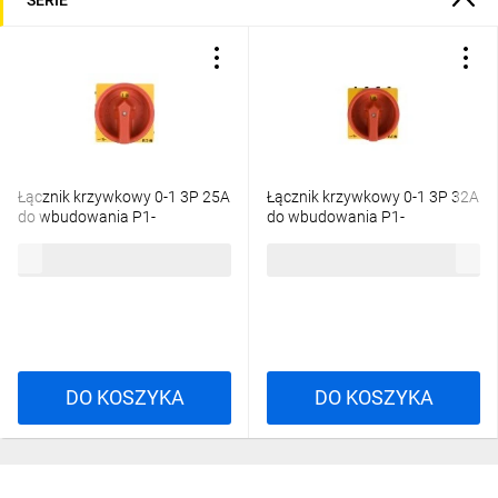
Łącznik krzywkowy 0-1 3P 25A
Łącznik krzywkowy 0-1 3P 32A
do wbudowania P1-
do wbudowania P1-
25/EA/SVB 041097
32/EA/SVB 081438
212,48 zł
brutto
277,82 zł
brutto
DO KOSZYKA
DO KOSZYKA