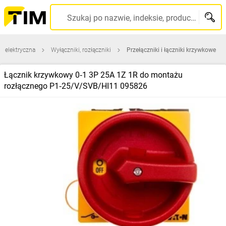
Szukaj po nazwie, indeksie, producencie, kodzie kreskowym...
a elektryczna
Wyłączniki, rozłączniki
Przełączniki i łączniki krzywkowe
Łącznik krzywkowy 0‑1 3P 25A 1Z 1R do montażu
rozłącznego P1‑25/V/SVB/HI11 095826