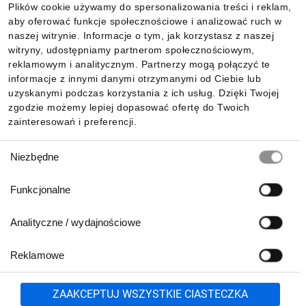
Plików cookie używamy do spersonalizowania treści i reklam,
aby oferować funkcje społecznościowe i analizować ruch w
Informacje
naszej witrynie. Informacje o tym, jak korzystasz z naszej
witryny, udostępniamy partnerom społecznościowym,
reklamowym i analitycznym. Partnerzy mogą połączyć te
Pobierz naszą aplikację mobilną:
informacje z innymi danymi otrzymanymi od Ciebie lub
uzyskanymi podczas korzystania z ich usług. Dzięki Twojej
zgodzie możemy lepiej dopasować ofertę do Twoich
zainteresowań i preferencji.
Wybór
Niezbędne
zgody
Funkcjonalne
Analityczne / wydajnościowe
Reklamowe
Biuro Obsługi Klienta:
lub
801 500 700
71 37 61 600
Zgłoś
ZAAKCEPTUJ WSZYSTKIE CIASTECZKA
pn.-pt. 8:00-16:00