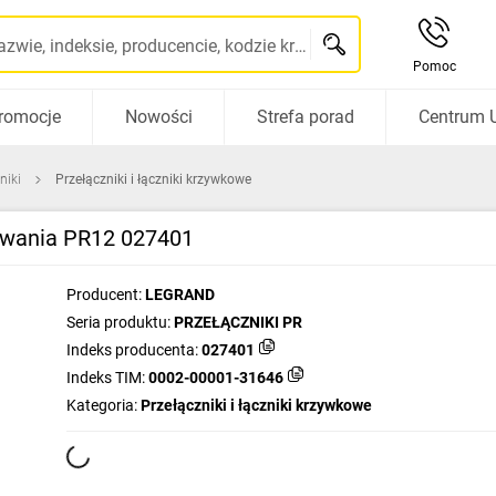
Szukaj po nazwie, indeksie, producencie, kodzie kreskowym...
Pomoc
romocje
Nowości
Strefa porad
Centrum 
niki
Przełączniki i łączniki krzywkowe
owania PR12 027401
Producent:
LEGRAND
Seria produktu:
PRZEŁĄCZNIKI PR
Indeks producenta:
027401
Indeks TIM:
0002-00001-31646
Kategoria:
Przełączniki i łączniki krzywkowe