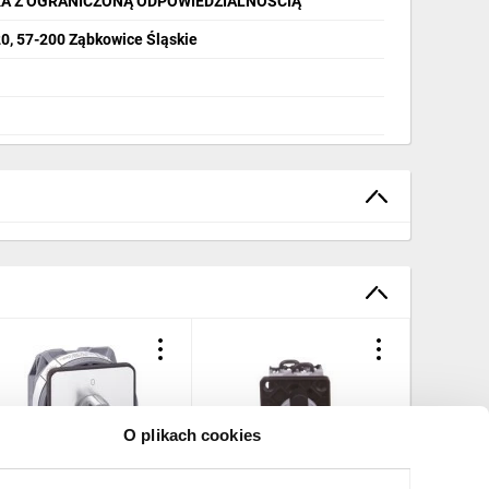
A Z OGRANICZONĄ ODPOWIEDZIALNOŚCIĄ
20, 57-200 Ząbkowice Śląskie
O plikach cookies
ącznik krzywkowy 0-1 2P
Przełącznik woltomierza
Łącznik 