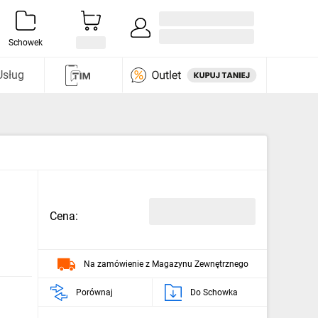
Zaloguj się / Załóż konto
i odkryj
Schowek
Usług
Cena:
Na zamówienie z Magazynu Zewnętrznego
Porównaj
Do Schowka