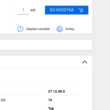
DO KOSZYKA
szt.
Zapytaj o produkt
Drukuj
27.12.40.0
 [A]
16
Tak