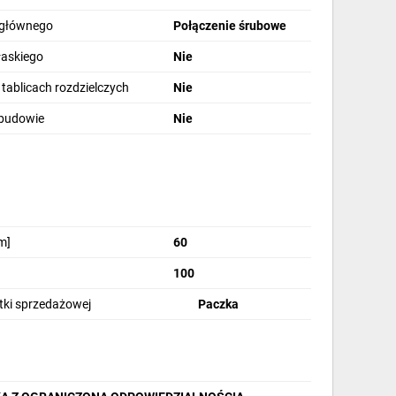
 głównego
Połączenie śrubowe
łaskiego
Nie
 tablicach rozdzielczych
Nie
obudowie
Nie
m]
60
100
stki sprzedażowej
Paczka