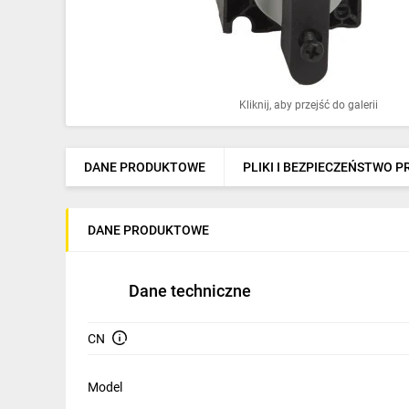
Ochrona odgromowa
Pompy ciepła
Osprzęt łączeniowy
Kliknij, aby przejść do galerii
Ogrzewanie
Elektronarzędzia i mierniki
DANE PRODUKTOWE
PLIKI I BEZPIECZEŃSTWO 
Domofony i dzwonki
DANE PRODUKTOWE
Alarmy, monitoring, komunikacja
Napędy elektryczne
Dane techniczne
Pneumatyka
CN
Dom i ogród
Klimatyzacja
Model