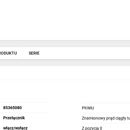
PRODUKTU
SERIE
85365080
PKWiU
Przełącznik
Znamionowy prąd ciągły Iu
włącz/wyłącz
Z pozycją 0