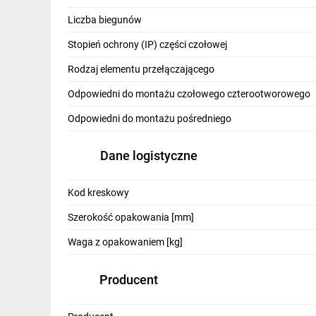
IT, GSM
Liczba biegunów
Odzież ochronna i BHP
Stopień ochrony (IP) części czołowej
Inne
Rodzaj elementu przełączającego
Odpowiedni do montażu czołowego czterootworowego
Budowa i Remont
Odpowiedni do montażu pośredniego
Elektronika
Smart home
Dane logistyczne
Elektromobilność
Kod kreskowy
Telewizja naziemna i satelitarna
Szerokość opakowania [mm]
Wentylacja i rekuperacja
Waga z opakowaniem [kg]
Producent