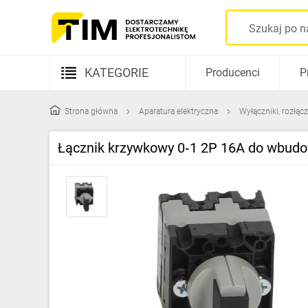
KATEGORIE
Producenci
P
Aparatura elektryczna
Strona główna
Aparatura elektryczna
Wyłączniki, rozłącz
Kable i przewody
Łącznik krzywkowy 0‑1 2P 16A do wbud
Rozdzielnice i obudowy
Elementy prowadzenia kabli
Fotowoltaika
Gniazda i łączniki
Źródła światła
Oprawy oświetleniowe