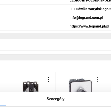
LEGRAND POLSKA SPÓŁK
ul. Ludwika Waryńskiego 
info@legrand.com.pl
https://www.legrand.pl/pl
Szczegóły
Przełącznik amperomierza
Łącznik krzywkowy 1-2 2P
Ł