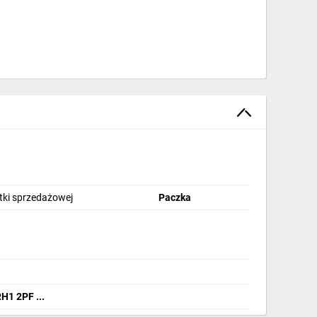
stki sprzedażowej
Paczka
H1 2PF ...