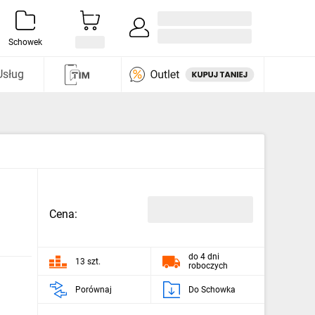
Zaloguj się / Załóż konto
i odkryj
Schowek
Usług
Cena:
do 4 dni
13 szt.
roboczych
Porównaj
Do Schowka