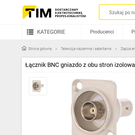
KATEGORIE
Producenci
P
Aparatura elektryczna
Strona główna
Telewizja naziemna i satelitarna
Złącza a
Kable i przewody
Łącznik BNC gniazdo z obu stron izolow
Rozdzielnice i obudowy
Elementy prowadzenia kabli
Fotowoltaika
Gniazda i łączniki
Źródła światła
Oprawy oświetleniowe