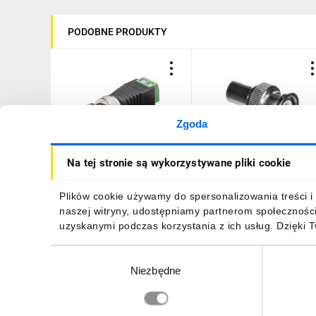
PODOBNE PRODUKTY
Zgoda
Wtyk BNC - mocowanie
Wtyk koncentryczny BNC
Na tej stronie są wykorzystywane pliki cookie
śrubowe 76738 /10szt./
RG6 75 Ohm VOWBNCRG
18,33 zł
brutto
4,43 zł
brutto
Plików cookie używamy do spersonalizowania treści i 
naszej witryny, udostępniamy partnerom społecznośc
uzyskanymi podczas korzystania z ich usług. Dzięki 
Wybór
Niezbędne
zgody
DO KOSZYKA
DO KOSZYKA