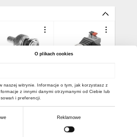
O plikach cookies
tyk koncentryczny BNC
Wtyk BNC - mocowanie
Wtyk ko
RG59 75Ohm
zaciskowe push-down
50ohm z
VOWBNCRG59
76750 /10szt./
przewód
,89 zł
brutto
31,86 zł
brutto
3,78 zł
naszej witrynie. Informacje o tym, jak korzystasz z
nformacje z innymi danymi otrzymanymi od Ciebie lub
sowań i preferencji.
owe
Reklamowe
DO KOSZYKA
DO KOSZYKA
DO