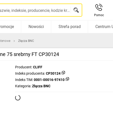
Szukaj po nazwie, indeksie, producencie, kodzie kreskowym...
Pomoc
romocje
Nowości
Strefa porad
Centrum 
ntenowe
Złącza BNC
ane 75 srebrny FT CP30124
Producent:
CLIFF
Indeks producenta:
CP30124
Indeks TIM:
0001-00016-97410
Kategoria:
Złącza BNC