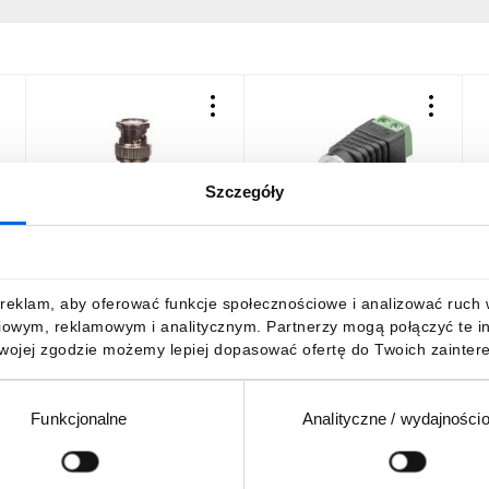
Szczegóły
Przejściówka F(ż)-
Gniazdo BNC - mocowanie
W
6
BNC(męski) VOFBNC
śrubowe 76739 /10szt./
3,44 zł
brutto
15,13 zł
brutto
5
reklam, aby oferować funkcje społecznościowe i analizować ruch w 
iowym, reklamowym i analitycznym. Partnerzy mogą połączyć te i
Twojej zgodzie możemy lepiej dopasować ofertę do Twoich zaintere
Funkcjonalne
Analityczne / wydajności
DO KOSZYKA
DO KOSZYKA