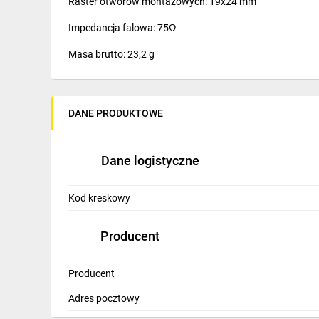
Raster otworów montażowych: 19x24 mm
IT, GSM
Impedancja falowa: 75Ω
Odzież ochronna i BHP
Masa brutto: 23,2 g
Inne
Budowa i Remont
DANE PRODUKTOWE
Elektronika
Smart home
Dane logistyczne
Elektromobilność
Kod kreskowy
Energetyka wiatrowa
Producent
Telewizja naziemna i satelitarna
Wentylacja i rekuperacja
Producent
Adres pocztowy