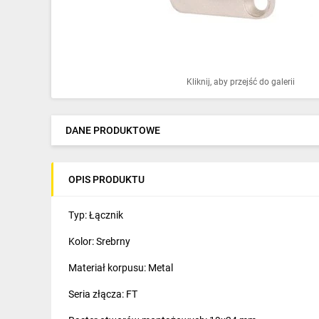
Ochrona odgromowa
Pompy ciepła
Osprzęt łączeniowy
Kliknij, aby przejść do galerii
Ogrzewanie
Elektronarzędzia i mierniki
DANE PRODUKTOWE
Domofony i dzwonki
OPIS PRODUKTU
Alarmy, monitoring, komunikacja
Napędy elektryczne
Typ: Łącznik
Kolor: Srebrny
Pneumatyka
Materiał korpusu: Metal
Dom i ogród
Seria złącza: FT
Klimatyzacja