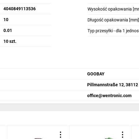
4040849113536
Wysokość opakowania [m
10
Długość opakowania [mm]
0.01
Typ przesyłki - dla 1 jedno
10 szt.
GOOBAY
Pillmannstraße 12, 38112
office@wentronic.com