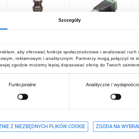
Szczegóły
Przejściówka F(ż)-
Gniazdo BNC - mocowanie
W
6
BNC(męski) VOFBNC
śrubowe 76739 /10szt./
3,44 zł
brutto
15,13 zł
brutto
5
reklam, aby oferować funkcje społecznościowe i analizować ruch w 
iowym, reklamowym i analitycznym. Partnerzy mogą połączyć te i
Twojej zgodzie możemy lepiej dopasować ofertę do Twoich zaintere
Funkcjonalne
Analityczne / wydajności
DO KOSZYKA
DO KOSZYKA
Podaj adres e-mail
wościach, promocjach i wyprzedażach
NIE Z NIEZBĘDNYCH PLIKÓW COOKIE
ZGODA NA WYBRA