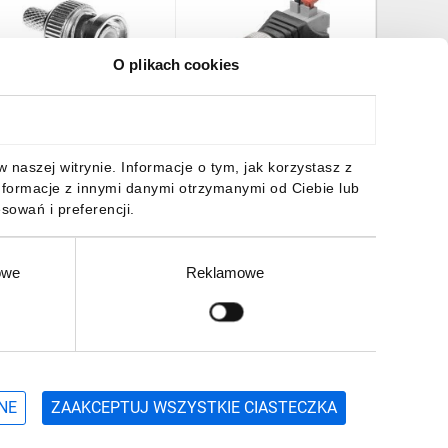
O plikach cookies
tyk koncentryczny BNC
Wtyk BNC - mocowanie
Wtyk ko
RG59 75Ohm
zaciskowe push-down
50ohm z
VOWBNCRG59
76750 /10szt./
przewód
,89 zł
brutto
31,86 zł
brutto
3,78 zł
naszej witrynie. Informacje o tym, jak korzystasz z
nformacje z innymi danymi otrzymanymi od Ciebie lub
sowań i preferencji.
owe
Reklamowe
DO KOSZYKA
DO KOSZYKA
DO
Zgłoś
ZAPISZ SIĘ
NE
ZAAKCEPTUJ WSZYSTKIE CIASTECZKA