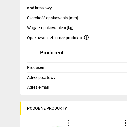
IT, GSM
Kod kreskowy
Odzież ochronna i BHP
Szerokość opakowania [mm]
Inne
Waga z opakowaniem [kg]
Opakowanie zbiorcze produktu
Budowa i Remont
Elektronika
Producent
Smart home
Producent
Elektromobilność
Adres pocztowy
Telewizja naziemna i satelitarna
Adres e-mail
Wentylacja i rekuperacja
PODOBNE PRODUKTY