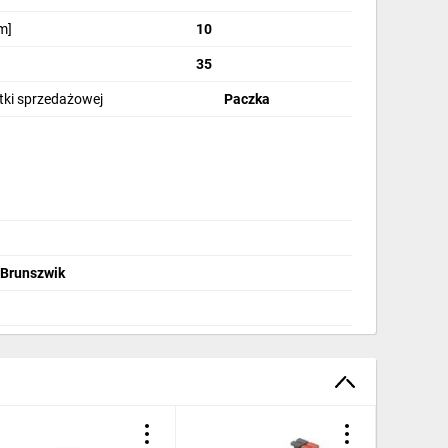
m]
10
35
stki sprzedażowej
Paczka
 Brunszwik