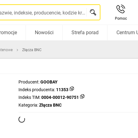
Szukaj po nazwie, indeksie, producencie, kodzie kreskowym...
Pomoc
romocje
Nowości
Strefa porad
Centrum 
ntenowe
Złącza BNC
Producent:
GOOBAY
Indeks producenta:
11353
Indeks TIM:
0004-00012-90751
Kategoria:
Złącza BNC