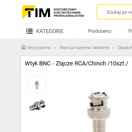
KATEGORIE
Producenci
P
Aparatura elektryczna
Strona główna
Telewizja naziemna i satelitarna
Złącza a
Kable i przewody
Wtyk BNC ‑ Złącze RCA/Chinch /10szt./
Rozdzielnice i obudowy
Elementy prowadzenia kabli
Fotowoltaika
Gniazda i łączniki
Źródła światła
Oprawy oświetleniowe