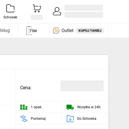
Zaloguj się / Załóż konto
i odkryj
Schowek
Usług
Cena:
1 opak.
Wysyłka w 24h
Porównaj
Do Schowka