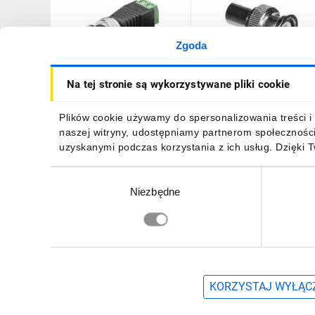
Zgoda
Wtyk BNC - mocowanie
Wtyk koncentryczny BNC
Na tej stronie są wykorzystywane pliki cookie
śrubowe 76738 /10szt./
RG6 75 Ohm VOWBNCRG
18,33 zł
brutto
4,43 zł
brutto
Plików cookie używamy do spersonalizowania treści i 
naszej witryny, udostępniamy partnerom społecznośc
uzyskanymi podczas korzystania z ich usług. Dzięki 
Wybór
Niezbędne
zgody
DO KOSZYKA
DO KOSZYKA
Zapisz się, aby otrzymać informacje o no
KORZYSTAJ WYŁĄCZ