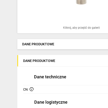
Ochrona odgromowa
Pompy ciepła
Osprzęt łączeniowy
Kliknij, aby przejść do galerii
Ogrzewanie
Elektronarzędzia i mierniki
DANE PRODUKTOWE
Domofony i dzwonki
DANE PRODUKTOWE
Alarmy, monitoring, komunikacja
Napędy elektryczne
Dane techniczne
Pneumatyka
CN
Dom i ogród
Dane logistyczne
Klimatyzacja