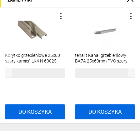
Korytko grzebieniowe 25x60
tehalit Kanał grzebieniowy
szary kamień LK4 N 60025
BA7A 25x60mm PVC szary
6178203 /2m/
BA7A60025 /2m/
45,63 zł
brutto
50,33 zł
brutto
DO KOSZYKA
DO KOSZYKA