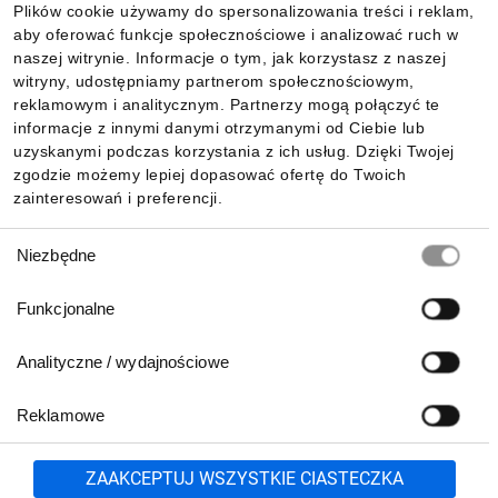
Plików cookie używamy do spersonalizowania treści i reklam,
aby oferować funkcje społecznościowe i analizować ruch w
Informacje
naszej witrynie. Informacje o tym, jak korzystasz z naszej
witryny, udostępniamy partnerom społecznościowym,
reklamowym i analitycznym. Partnerzy mogą połączyć te
Pobierz naszą aplikację mobilną:
informacje z innymi danymi otrzymanymi od Ciebie lub
uzyskanymi podczas korzystania z ich usług. Dzięki Twojej
zgodzie możemy lepiej dopasować ofertę do Twoich
zainteresowań i preferencji.
Wybór
Niezbędne
zgody
Funkcjonalne
Analityczne / wydajnościowe
Reklamowe
Biuro Obsługi Klienta:
lub
801 500 700
71 37 61 600
Zgłoś
ZAAKCEPTUJ WSZYSTKIE CIASTECZKA
pn.-pt. 8:00-16:00