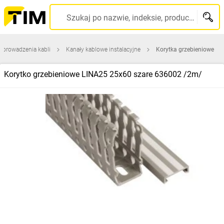
Szukaj po nazwie, indeksie, producencie, kodzie kreskowym...
 prowadzenia kabli
Kanały kablowe instalacyjne
Korytka grzebieniowe
Korytko grzebieniowe LINA25 25x60 szare 636002 /2m/