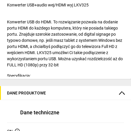
Konwerter USB+audio wej/HDMI wyj LKV325
Konwerter USB do HDMI. To rozwiązanie pozwala na dodanie
portu HDMI do każdego komputera, który nie posiada takiego
portu. Znajduje szerokie zastosowanie, od digital signage po
typowo domowe, np. jeśli masz tablet z systemem Windows bez
portu HDMI, a chciałbyś podłączyć go do telewizora Full HD z
wejściem HDMI. LKV325 umożliwi Ci takie podłączenie z
wykorzystaniem portu USB. Można uzyskać rozdzielczość aż do
FULL HD (1080p) przy 32-bit
Specyfikacja:
- łatwe połączenie komputera z Windows OS/ Mac OS z
monitorem poprzez USB 2.0
DANE PRODUKTOWE
- doskonała jakość wideo
- rozdzielczości do 1080p
- umożliwia duplikowanie i rozszerzenie pulpitu komputera
Dane techniczne
- automatyczne dopasowanie obrazu komputerowego do
wyświetlacza, dzięki kompatybilności ze standardami VESA
- kompatybilność z Windows XP, Vista (32/64bit), Windows 7,