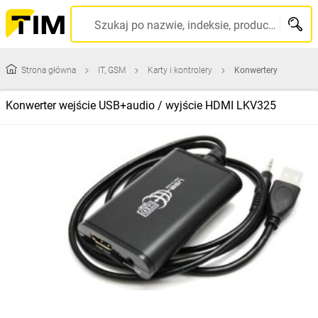
Szukaj po nazwie, indeksie, producencie, kodzie kreskowym...
Strona główna
IT, GSM
Karty i kontrolery
Konwertery
Konwerter wejście USB+audio / wyjście HDMI LKV325