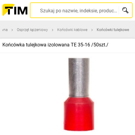
Szukaj po nazwie, indeksie, producencie, kodzie kreskowym...
łówna
Osprzęt łączeniowy
Końcówki kablowe
Końcówki tulejkowe
Końcówka tulejkowa izolowana TE 35‑16 /50szt./