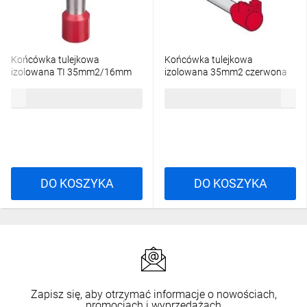
Końcówka tulejkowa
Końcówka tulejkowa
izolowana TI 35mm2/16mm
izolowana 35mm2 czerwona
czerwona cynowana /50szt./
DZ5CA352 /20szt./
45,67 zł
brutto
126,94 zł
brutto
DO KOSZYKA
DO KOSZYKA
Zapisz się, aby otrzymać informacje o nowościach,
promocjach i wyprzedażach