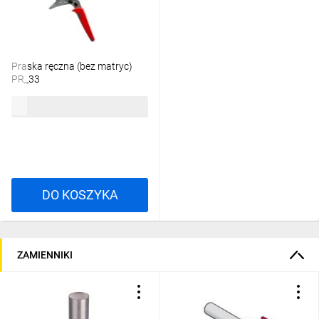
Praska ręczna (bez matryc)
PR_33
227,72 zł
brutto
DO KOSZYKA
ZAMIENNIKI