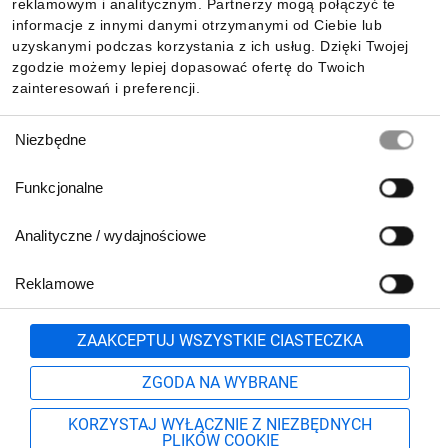
reklamowym i analitycznym. Partnerzy mogą połączyć te
Pobierz naszą aplikację mobilną:
informacje z innymi danymi otrzymanymi od Ciebie lub
uzyskanymi podczas korzystania z ich usług. Dzięki Twojej
zgodzie możemy lepiej dopasować ofertę do Twoich
zainteresowań i preferencji.
Wybór
Niezbędne
zgody
Funkcjonalne
Analityczne / wydajnościowe
Reklamowe
Biuro Obsługi Klienta:
lub
801 500 700
71 37 61 600
Zgłoś
ZAAKCEPTUJ WSZYSTKIE CIASTECZKA
pn.-pt. 8:00-16:00
Formularz kontaktowy
ZGODA NA WYBRANE
KORZYSTAJ WYŁĄCZNIE Z NIEZBĘDNYCH
PLIKÓW COOKIE