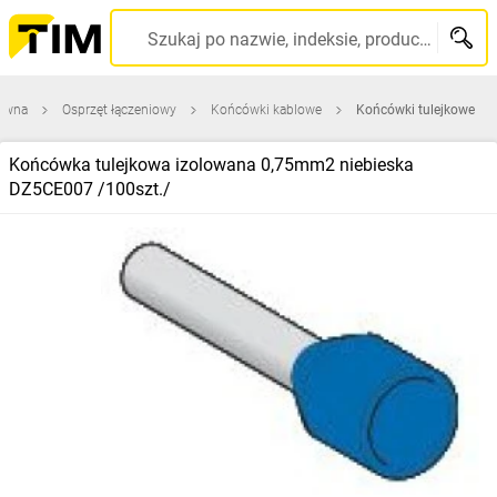
Szukaj po nazwie, indeksie, producencie, kodzie kreskowym...
łówna
Osprzęt łączeniowy
Końcówki kablowe
Końcówki tulejkowe
Końcówka tulejkowa izolowana 0,75mm2 niebieska
DZ5CE007 /100szt./