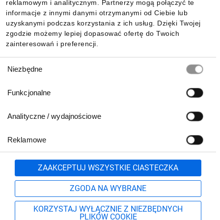
reklamowym i analitycznym. Partnerzy mogą połączyć te
Pobierz naszą aplikację mobilną:
informacje z innymi danymi otrzymanymi od Ciebie lub
uzyskanymi podczas korzystania z ich usług. Dzięki Twojej
zgodzie możemy lepiej dopasować ofertę do Twoich
zainteresowań i preferencji.
Wybór
Niezbędne
zgody
Funkcjonalne
Analityczne / wydajnościowe
Reklamowe
Biuro Obsługi Klienta:
lub
801 500 700
71 37 61 600
Zgłoś
ZAAKCEPTUJ WSZYSTKIE CIASTECZKA
pn.-pt. 8:00-16:00
Formularz kontaktowy
ZGODA NA WYBRANE
KORZYSTAJ WYŁĄCZNIE Z NIEZBĘDNYCH
PLIKÓW COOKIE