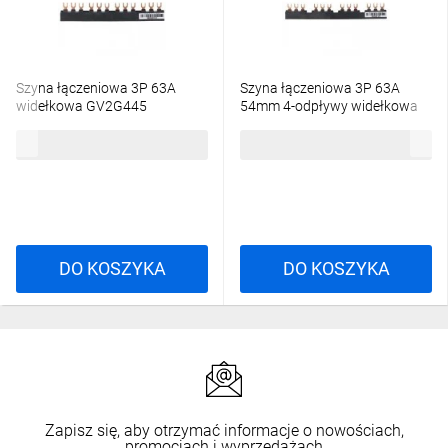
Szyna łączeniowa 3P 63A
Szyna łączeniowa 3P 63A
widełkowa GV2G445
54mm 4-odpływy widełkowa
GV2G454
74,35 zł
brutto
70,65 zł
brutto
DO KOSZYKA
DO KOSZYKA
Zapisz się, aby otrzymać informacje o nowościach,
promocjach i wyprzedażach