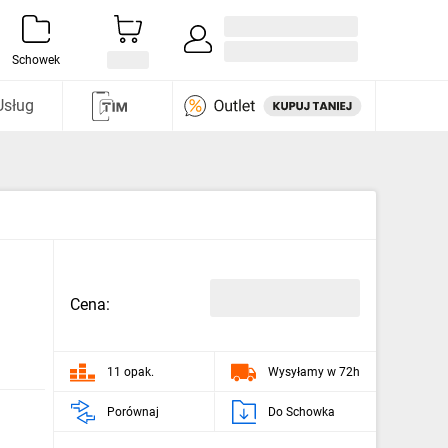
Zaloguj się / Załóż konto
i odkryj
Schowek
Usług
Cena:
11 opak.
Wysyłamy w 72h
Porównaj
Do Schowka