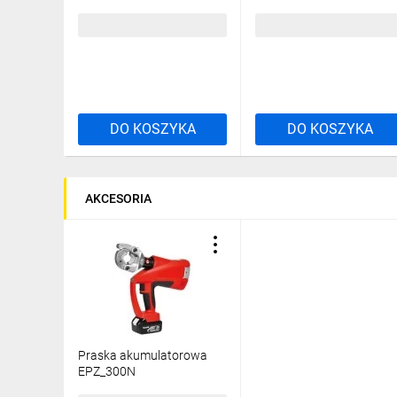
/10szt./
/20szt./
183,52 zł
brutto
132,45 zł
brutto
DO KOSZYKA
DO KOSZYKA
AKCESORIA
Praska akumulatorowa
EPZ_300N