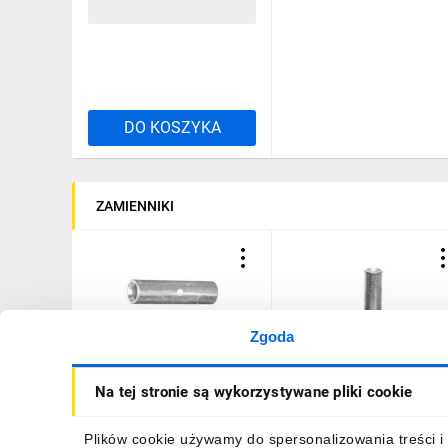
12 432,59 zł
brutto
DO KOSZYKA
ZAMIENNIKI
Zgoda
Końcówka (tulejka)
Końcówka (tulejka)
Na tej stronie są wykorzystywane pliki cookie
łącząca Cu KLA 10-30
łącząca Cu KLD 10
/50szt./
/20szt./
77,49 zł
brutto
28,91 zł
brutto
Plików cookie używamy do spersonalizowania treści i 