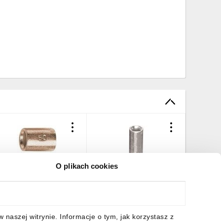
O plikach cookies
łączka równoległa Cu
Końcówka (tulejka)
LB 10 /50szt./
łącząca Cu KLA 10-30
/50szt./
2,28 zł
brutto
87,88 zł
brutto
naszej witrynie. Informacje o tym, jak korzystasz z