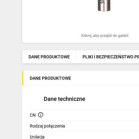
Ochrona odgromowa
Pompy ciepła
Osprzęt łączeniowy
Kliknij, aby przejść do galerii
Ogrzewanie
Elektronarzędzia i mierniki
DANE PRODUKTOWE
PLIKI I BEZPIECZEŃSTWO 
Domofony i dzwonki
DANE PRODUKTOWE
Alarmy, monitoring, komunikacja
Napędy elektryczne
Dane techniczne
Pneumatyka
CN
Dom i ogród
Rodzaj połączenia
Klimatyzacja
Izolacja