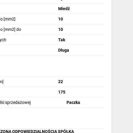
Miedź
do [mm2]
10
do [mm2] do
10
ych
Tak
Długa
m]
22
175
stki sprzedażowej
Paczka
CZONĄ ODPOWIEDZIALNOŚCIĄ SPÓŁKA