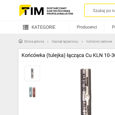
KATEGORIE
Producenci
P
Aparatura elektryczna
Strona główna
Osprzęt łączeniowy
Końcówki kablowe
Kable i przewody
Końcówka (tulejka) łącząca Cu KLN 10‑30
Rozdzielnice i obudowy
Elementy prowadzenia kabli
Fotowoltaika
Gniazda i łączniki
Źródła światła
Oprawy oświetleniowe