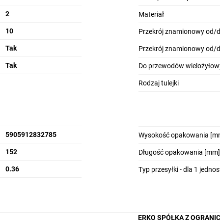
2
Materiał
10
Przekrój znamionowy od/
Tak
Przekrój znamionowy od/
Tak
Do przewodów wielożyłow
Rodzaj tulejki
5905912832785
Wysokość opakowania [m
152
Długość opakowania [mm]
0.36
Typ przesyłki - dla 1 jedno
ERKO SPÓŁKA Z OGRANI