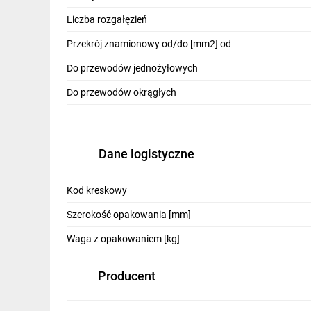
IT, GSM
Liczba rozgałęzień
Odzież ochronna i BHP
Przekrój znamionowy od/do [mm2] od
Inne
Do przewodów jednożyłowych
Do przewodów okrągłych
Budowa i Remont
Elektronika
Smart home
Dane logistyczne
Elektromobilność
Kod kreskowy
Telewizja naziemna i satelitarna
Szerokość opakowania [mm]
Wentylacja i rekuperacja
Waga z opakowaniem [kg]
Producent