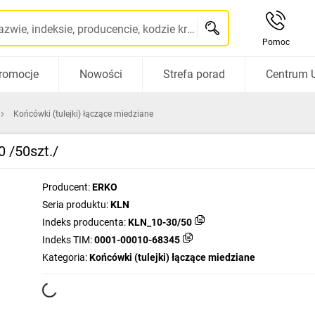
Szukaj po nazwie, indeksie, producencie, kodzie kreskowym...
Pomoc
romocje
Nowości
Strefa porad
Centrum 
Końcówki (tulejki) łączące miedziane
 /50szt./
Producent:
ERKO
Seria produktu:
KLN
Indeks producenta:
KLN_10-30/50
Indeks TIM:
0001-00010-68345
Kategoria:
Końcówki (tulejki) łączące miedziane