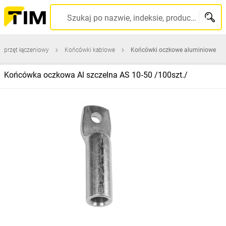
Szukaj po nazwie, indeksie, producencie, kodzie kreskowym...
sprzęt łączeniowy
Końcówki kablowe
Końcówki oczkowe aluminiowe
Końcówka oczkowa Al szczelna AS 10‑50 /100szt./