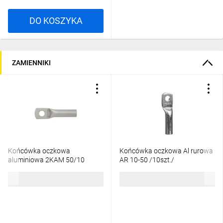
DO KOSZYKA
ZAMIENNIKI
Końcówka oczkowa
Końcówka oczkowa Al rurowa
aluminiowa 2KAM 50/10
AR 10-50 /10szt./
E12KA-01050101500
2,53 zł
brutto
45,95 zł
brutto