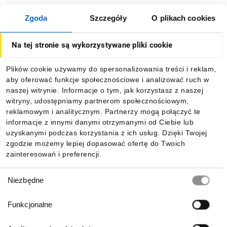
Zgoda
Szczegóły
O plikach cookies
O firmie
Na tej stronie są wykorzystywane pliki cookie
Dla kupujących
Plików cookie używamy do spersonalizowania treści i reklam,
aby oferować funkcje społecznościowe i analizować ruch w
Informacje
naszej witrynie. Informacje o tym, jak korzystasz z naszej
witryny, udostępniamy partnerom społecznościowym,
reklamowym i analitycznym. Partnerzy mogą połączyć te
Pobierz naszą aplikację mobilną:
informacje z innymi danymi otrzymanymi od Ciebie lub
uzyskanymi podczas korzystania z ich usług. Dzięki Twojej
zgodzie możemy lepiej dopasować ofertę do Twoich
zainteresowań i preferencji.
Wybór
Niezbędne
zgody
Funkcjonalne