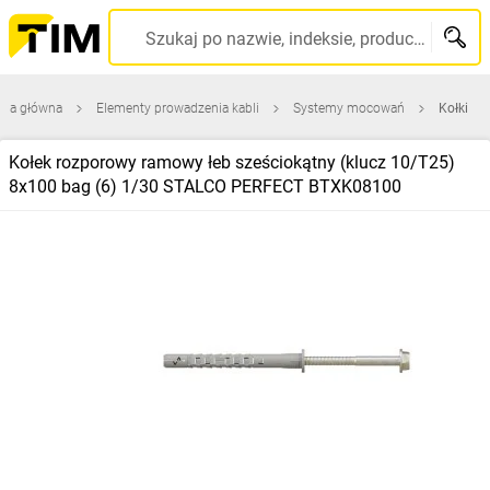
Szukaj po nazwie, indeksie, producencie, kodzie kreskowym...
ona główna
Elementy prowadzenia kabli
Systemy mocowań
Kołki
Kołek rozporowy ramowy łeb sześciokątny (klucz 10/T25)
8x100 bag (6) 1/30 STALCO PERFECT BTXK08100