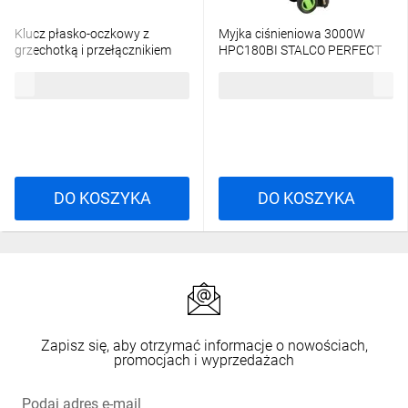
Klucz płasko-oczkowy z
Myjka ciśnieniowa 3000W
grzechotką i przełącznikiem
HPC180BI STALCO PERFECT
13mm STALCO PERFECT S-
S055398902
21,02 zł
brutto
2337,96 zł
brutto
76936
DO KOSZYKA
DO KOSZYKA
Zapisz się, aby otrzymać informacje o nowościach,
promocjach i wyprzedażach
Podaj adres e-mail