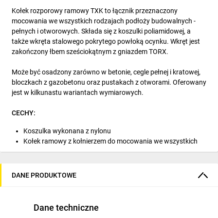
Kołek rozporowy ramowy TXK to łącznik przeznaczony
mocowania we wszystkich rodzajach podłoży budowalnych -
pełnych i otworowych. Składa się z koszulki poliamidowej, a
także wkręta stalowego pokrytego powłoką ocynku. Wkręt jest
zakończony łbem sześciokątnym z gniazdem TORX.
Może być osadzony zarówno w betonie, cegle pełnej i kratowej,
bloczkach z gazobetonu oraz pustakach z otworami. Oferowany
jest w kilkunastu wariantach wymiarowych.
CECHY:
Koszulka wykonana z nylonu
Kołek ramowy z kołnierzem do mocowania we wszystkich
kategoriach podłoży wg ETAG 020 (A, B, C, D)
Wkręt wykonany ze stali pokrytej ocynkiem.
Łeb wkręta sześciokątny z gniazdem TORX.
DANE PRODUKTOWE
Wiele wariantów wymiarowych do wyboru ułatwiają
dopasowanie kołka do zapotrzebowania.
Dane techniczne