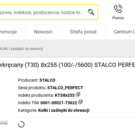
Szukaj po nazwie, indeksie, producencie, kodzie kreskowym...
Pomoc
romocje
Nowości
Strefa porad
Centrum 
Kołki i zaślepki do elewacji
wy wkręcany (T30) 8x255 (100/‑/5600) STALCO PER
Producent:
STALCO
Seria produktu:
STALCO_PERFECT
Indeks producenta:
KTS8x255
Indeks TIM:
0001-00021-73622
Kategoria:
Kołki i zaślepki do elewacji