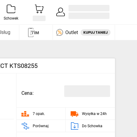
Zaloguj się / Załóż konto
i odkryj
Schowek
Usług
FECT KTS08255
Cena:
7 opak.
Wysyłka w 24h
Porównaj
Do Schowka