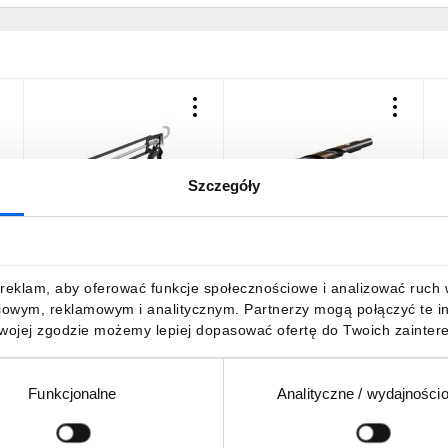
Szczegóły
Wyciskacz do mas
Wiertło do metalu HSS
P
silikonowych 240mm
podtaczane 14.0 STALCO
3
szkieletowy STALCO
PERFECT S-71843
P
0
PERFECT S-73001
18,08 zł
brutto
40,22 zł
brutto
5
reklam, aby oferować funkcje społecznościowe i analizować ruch w 
iowym, reklamowym i analitycznym. Partnerzy mogą połączyć te i
Twojej zgodzie możemy lepiej dopasować ofertę do Twoich zaintere
Funkcjonalne
Analityczne / wydajności
DO KOSZYKA
DO KOSZYKA