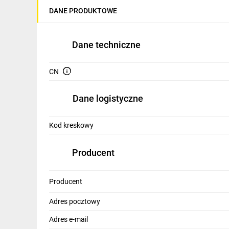
IT, GSM
DANE PRODUKTOWE
Odzież ochronna i BHP
Dane techniczne
Inne
Budowa i Remont
CN
Elektronika
Dane logistyczne
Smart home
Kod kreskowy
Elektromobilność
Energetyka wiatrowa
Producent
Telewizja naziemna i satelitarna
Producent
Wentylacja i rekuperacja
Adres pocztowy
Adres e-mail