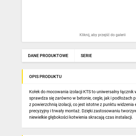
Ochrona odgromowa
Pompy ciepła
Osprzęt łączeniowy
Kliknij, aby przejść do galerii
Ogrzewanie
Elektronarzędzia i mierniki
DANE PRODUKTOWE
SERIE
Domofony i dzwonki
OPIS PRODUKTU
Alarmy, monitoring, komunikacja
Napędy elektryczne
Kołek do mocowania izolacji KTS to uniwersalny łącznik 
sprawdza się zarówno w betonie, cegle, jak i podłożach
Pneumatyka
z powierzchnią izolacji, co jest istotne z punktu widze
precyzyjny i trwały montaż. Dzięki zastosowaniu tworzyw
Dom i ogród
niewielkie głębokości kotwienia skracają czas instalacji.
Klimatyzacja