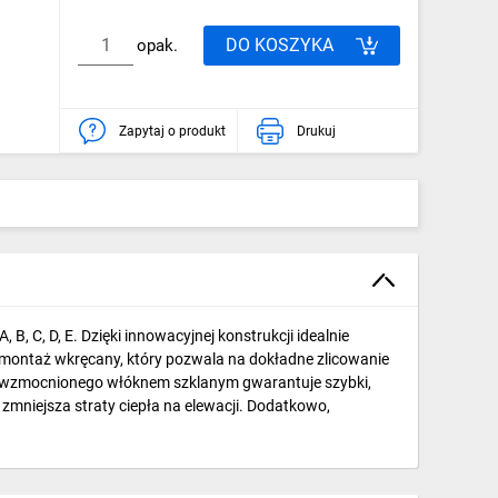
DO KOSZYKA
opak.
Zapytaj o produkt
Drukuj
 C, D, E. Dzięki innowacyjnej konstrukcji idealnie
t montaż wkręcany, który pozwala na dokładne zlicowanie
midu wzmocnionego włóknem szklanym gwarantuje szybki,
zmniejsza straty ciepła na elewacji. Dodatkowo,