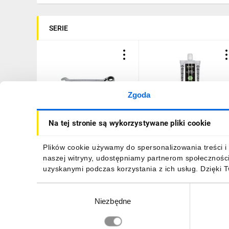
SERIE
Zgoda
Klucz płasko-oczkowy z
Kotwa poliestrowa bez
Na tej stronie są wykorzystywane pliki cookie
grzechotką i
styrenu 300ml
przełącznikiem 13mm
(opakowanie 12szt.)
STALCO PERFECT S-76936
STALCO PERFECT S-6430
21,02 zł
brutto
386,56 zł
brutto
Plików cookie używamy do spersonalizowania treści i 
naszej witryny, udostępniamy partnerom społecznośc
uzyskanymi podczas korzystania z ich usług. Dzięki 
Wybór
Niezbędne
zgody
DO KOSZYKA
DO KOSZYKA