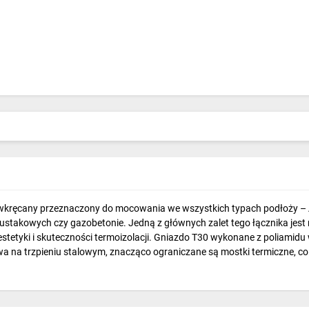
wkręcany przeznaczony do mocowania we wszystkich typach podłoży – A, B,
 pustakowych czy gazobetonie. Jedną z głównych zalet tego łącznika jes
nia estetyki i skuteczności termoizolacji. Gniazdo T30 wykonane z polia
a na trzpieniu stalowym, znacząco ograniczane są mostki termiczne, co 