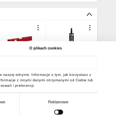
O plikach cookies
oziomnica aluminiowa
Klej hybrydowy bardzo
Uszczeln
0cm czerwona STALCO
mocny HEROS 290ml
dekarski
ERFECT S-65033
STALCO PERFECT S-64845
STALCO 
S081464
3,10 zł
brutto
33,20 zł
brutto
26,30 z
naszej witrynie. Informacje o tym, jak korzystasz z
nformacje z innymi danymi otrzymanymi od Ciebie lub
sowań i preferencji.
owe
Reklamowe
DO KOSZYKA
DO KOSZYKA
DO