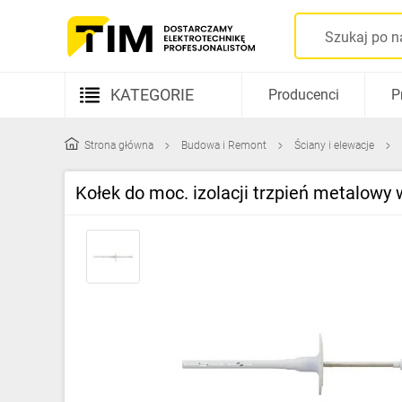
KATEGORIE
Producenci
P
Aparatura elektryczna
Strona główna
Budowa i Remont
Ściany i elewacje
Kable i przewody
Kołek do moc. izolacji trzpień metalo
Rozdzielnice i obudowy
Elementy prowadzenia kabli
Fotowoltaika
Gniazda i łączniki
Źródła światła
Oprawy oświetleniowe