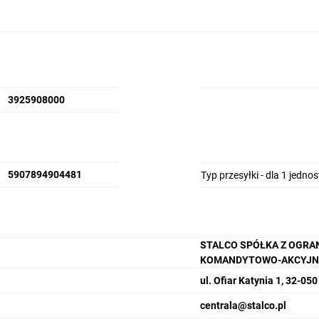
3925908000
5907894904481
Typ przesyłki - dla 1 jedno
STALCO SPÓŁKA Z OGRA
KOMANDYTOWO-AKCYJN
ul. Ofiar Katynia 1, 32-05
centrala@stalco.pl