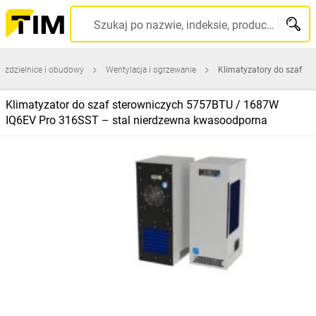
Szukaj po nazwie, indeksie, producencie, kodzie kreskowym...
ozdzielnice i obudowy
Wentylacja i ogrzewanie
Klimatyzatory do szaf
Klimatyzator do szaf sterowniczych 5757BTU / 1687W
IQ6EV Pro 316SST – stal nierdzewna kwasoodporna