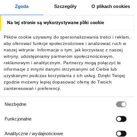
Zgoda
Szczegóły
O plikach cookies
O firmie
Na tej stronie są wykorzystywane pliki cookie
Dla kupujących
Plików cookie używamy do spersonalizowania treści i reklam,
aby oferować funkcje społecznościowe i analizować ruch w
Informacje
naszej witrynie. Informacje o tym, jak korzystasz z naszej
witryny, udostępniamy partnerom społecznościowym,
reklamowym i analitycznym. Partnerzy mogą połączyć te
Pobierz naszą aplikację mobilną:
informacje z innymi danymi otrzymanymi od Ciebie lub
uzyskanymi podczas korzystania z ich usług. Dzięki Twojej
zgodzie możemy lepiej dopasować ofertę do Twoich
zainteresowań i preferencji.
Wybór
Niezbędne
zgody
Funkcjonalne
Analityczne / wydajnościowe