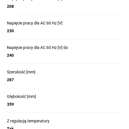
CP3- pakiet ochrony antykorozyjnej dla osprzętu wewnętrznego
208
Zainstalowany 10-mikronowy filtr powietrza
STDF – standardowy kontroler cyfrowy, zainstalowany od przodu (od
strony otoczenia)
Napięcie pracy dla AC 60 Hz [V]
Akcesoria w zestawie: komplet śrub/ uchwytów montażowych, uszczelka
powierzchni styku z obudową
230
Napięcie pracy dla AC 60 Hz [V] do
240
Szerokość [mm]
287
Głębokość [mm]
359
Z regulacją temperatury
Tak