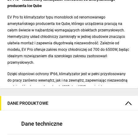
producenta Ice Qube
EV Pro to klimatyzator typu monoblock od renomowanego
amerykańskiego producenta Ice Qube, którego urządzenia pracują na
całym świecie w najbardziej wymagających obiektach przemysłowych.
Hermetyczny układ chłodniczy zamknięty w jednej obudowie znacząco
ułatwia montaż i zapewnia długotrwałą niezawodność. Zależnie od
modelu, EV Pro oferuje zakres mocy chłodniczej od 700 do 6500W, będąc
idealnym rozwiązaniem dla szerokiego zakresu zastosowań
przemysłowych.
Dzięki stopniowi ochrony IP66, klimatyzator jest w pełni przystosowany
do pracy zarówno wewnątrz, jak i na zewnątrz, zapewniając niezawodną
wydajność w temperaturach od -40°C do +60°C – największym
przetestowanym w rzeczywistych warunkach zakresie temperatur na
rynku. Te cechy sprawiają, że urządzenia serii EV Pro są doskonałym
DANE PRODUKTOWE
wyborem w globalnych, wymagających warunkach.
EV Pro dostępny jest w pięciu modelach, wykonanych z malowanej
Dane techniczne
proszkowo stali ocynkowanej lub stali nierdzewnej 316L, oferując wysoką
odporność na korozję. Standardowe funkcje, takie jak
ochrona przed
korozją (CP3), wewnętrzne ogrzewanie (IHO) oraz wyjście alarmowe (X03)
,