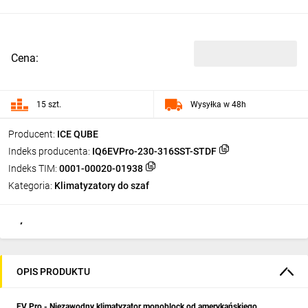
Cena:
15 szt.
Wysyłka w 48h
Producent:
ICE QUBE
Indeks producenta:
IQ6EVPro-230-316SST-STDF
Indeks TIM:
0001-00020-01938
Kategoria:
Klimatyzatory do szaf
OPIS PRODUKTU
EV Pro - Niezawodny klimatyzator monoblock od amerykańskiego