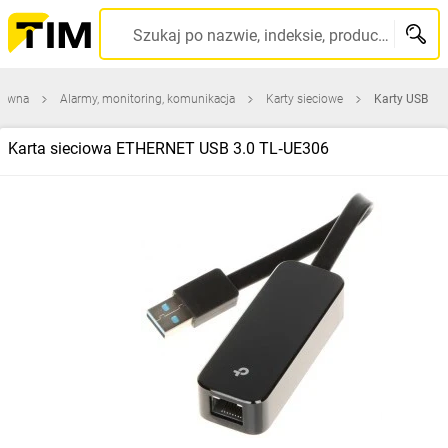
Szukaj po nazwie, indeksie, producencie, kodzie kreskowym...
łówna
Alarmy, monitoring, komunikacja
Karty sieciowe
Karty USB
Karta sieciowa ETHERNET USB 3.0 TL‑UE306