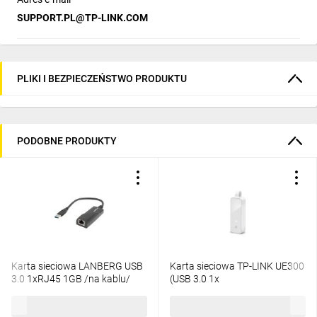
SUPPORT.PL@TP-LINK.COM
PLIKI I BEZPIECZEŃSTWO PRODUKTU
PODOBNE PRODUKTY
Karta sieciowa LANBERG USB
Karta sieciowa TP-LINK UE300
3.0 1xRJ45 1GB /na kablu/
(USB 3.0 1x
NC-1000-01
10/100/1000Mbps)
45,04 zł
brutto
60,93 zł
brutto