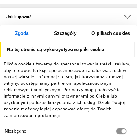
Jak kupować
Zgoda
Szczegóły
O plikach cookies
O firmie
Na tej stronie są wykorzystywane pliki cookie
Dla kupujących
Plików cookie używamy do spersonalizowania treści i reklam,
aby oferować funkcje społecznościowe i analizować ruch w
Informacje
naszej witrynie. Informacje o tym, jak korzystasz z naszej
witryny, udostępniamy partnerom społecznościowym,
reklamowym i analitycznym. Partnerzy mogą połączyć te
Pobierz naszą aplikację mobilną:
informacje z innymi danymi otrzymanymi od Ciebie lub
uzyskanymi podczas korzystania z ich usług. Dzięki Twojej
zgodzie możemy lepiej dopasować ofertę do Twoich
zainteresowań i preferencji.
Wybór
Niezbędne
zgody