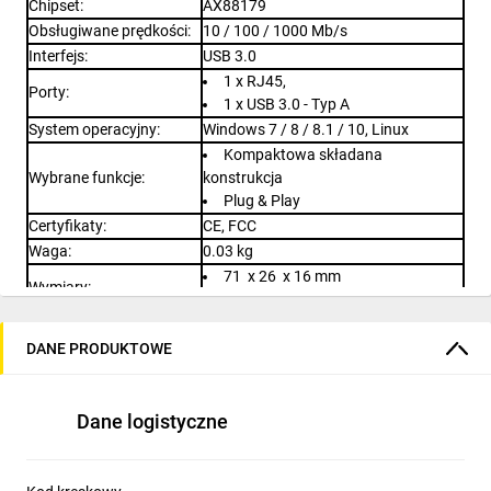
Chipset
:
AX88179
Obsługiwane prędkości
:
10 / 100 / 1000 Mb/s
Interfejs
:
USB 3.0
1 x
RJ45
,
Porty
:
1 x
USB 3.0
- Typ A
System operacyjny
:
Windows 7 / 8 / 8.1 / 10, Linux
Kompaktowa składana
Wybrane funkcje
:
konstrukcja
Plug & Play
Certyfikaty
:
CE, FCC
Waga
:
0.03 kg
71 x 26 x 16 mm
Wymiary
:
Długość przewodu : 11 cm
Producent / Marka
:
TP-LINK
DANE PRODUKTOWE
Gwarancja
:
2 lata
Dane logistyczne