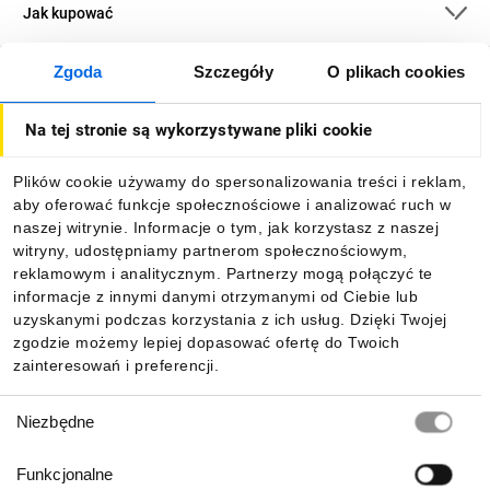
Jak kupować
Zgoda
Szczegóły
O plikach cookies
O firmie
Na tej stronie są wykorzystywane pliki cookie
Dla kupujących
Plików cookie używamy do spersonalizowania treści i reklam,
aby oferować funkcje społecznościowe i analizować ruch w
Informacje
naszej witrynie. Informacje o tym, jak korzystasz z naszej
witryny, udostępniamy partnerom społecznościowym,
reklamowym i analitycznym. Partnerzy mogą połączyć te
Pobierz naszą aplikację mobilną:
informacje z innymi danymi otrzymanymi od Ciebie lub
uzyskanymi podczas korzystania z ich usług. Dzięki Twojej
zgodzie możemy lepiej dopasować ofertę do Twoich
zainteresowań i preferencji.
Wybór
Niezbędne
zgody
Funkcjonalne