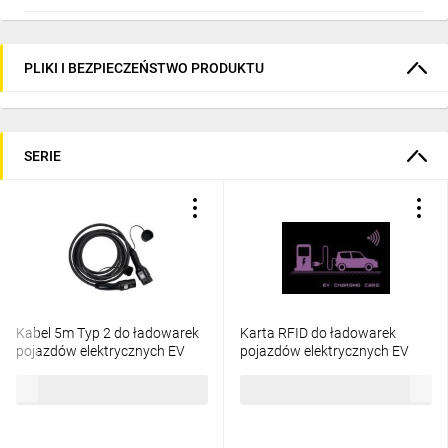
PLIKI I BEZPIECZEŃSTWO PRODUKTU
SERIE
Kabel 5m Typ 2 do ładowarek
Karta RFID do ładowarek
pojazdów elektrycznych EV
pojazdów elektrycznych EV
Smart ET-
Smart ET-EVRFIDCARD -
2044,76 zł
brutto
25,73 zł
brutto
EVCP3T2B32AM0500 -
001800020
001800021