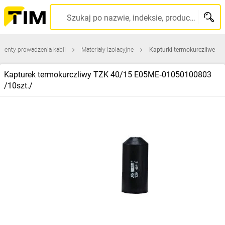
Szukaj po nazwie, indeksie, producencie, kodzie kreskowym...
menty prowadzenia kabli
Materiały izolacyjne
Kapturki termokurczliwe
Kapturek termokurczliwy TZK 40/15 E05ME‑01050100803
/10szt./