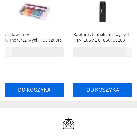
Zestaw rurek
Kapturek termokurczliwy TZK
termokurczliwych, 100 szt OR-
14/4 E05ME-01050100203
AE-13141
10szt./
22,00 zł
brutto
26,57 zł
brutto
DO KOSZYKA
DO KOSZYKA