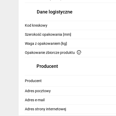
IT, GSM
Dane logistyczne
Odzież ochronna i BHP
Inne
Kod kreskowy
Szerokość opakowania [mm]
Budowa i Remont
Waga z opakowaniem [kg]
Elektronika
Opakowanie zbiorcze produktu
Smart home
Producent
Elektromobilność
Energetyka wiatrowa
Producent
Telewizja naziemna i satelitarna
Adres pocztowy
Wentylacja i rekuperacja
Adres e-mail
Adres strony internetowej