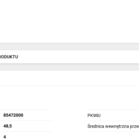
PRODUKTU
85472000
PKWiU
48,5
Średnica wewnętrzna prze
4