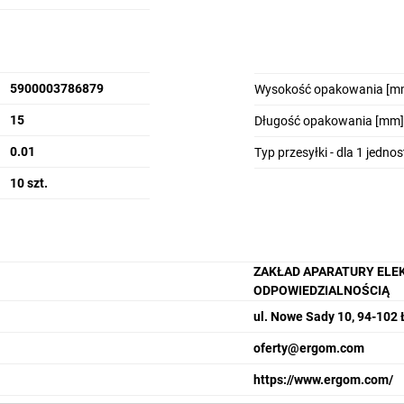
5900003786879
Wysokość opakowania [m
15
Długość opakowania [mm]
0.01
Typ przesyłki - dla 1 jedno
10 szt.
ZAKŁAD APARATURY ELE
ODPOWIEDZIALNOŚCIĄ
ul. Nowe Sady 10, 94-102
oferty@ergom.com
https://www.ergom.com/