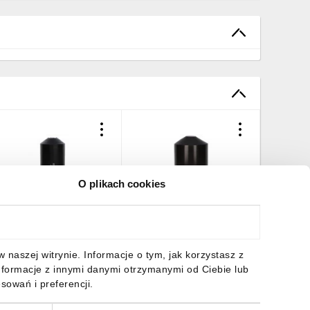
O plikach cookies
apturek termokurczliwy
Kapturek termokurczliwy
Osłona 
ZK 63/25 E05ME-
TZK 10/4 E05ME-
16-25m
1050100953
01050100103 10szt./
PK99.02
0,53 zł
brutto
25,46 zł
brutto
6,27 zł
naszej witrynie. Informacje o tym, jak korzystasz z
nformacje z innymi danymi otrzymanymi od Ciebie lub
sowań i preferencji.