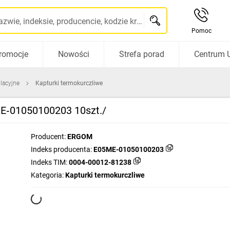
Szukaj po nazwie, indeksie, producencie, kodzie kreskowym...
Pomoc
romocje
Nowości
Strefa porad
Centrum 
olacyjne
Kapturki termokurczliwe
ME‑01050100203 10szt./
Producent:
ERGOM
Indeks producenta:
E05ME-01050100203
Indeks TIM:
0004-00012-81238
Kategoria:
Kapturki termokurczliwe