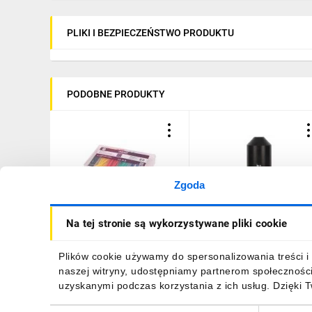
PLIKI I BEZPIECZEŃSTWO PRODUKTU
PODOBNE PRODUKTY
Zgoda
Zestaw rurek
Kapturek termokurczliwy
Na tej stronie są wykorzystywane pliki cookie
termokurczliwych, 100 szt
TZK 52/25 E05ME-
OR-AE-13141
01050100903 10szt./
22,00 zł
brutto
96,31 zł
brutto
Plików cookie używamy do spersonalizowania treści i 
naszej witryny, udostępniamy partnerom społecznośc
uzyskanymi podczas korzystania z ich usług. Dzięki 