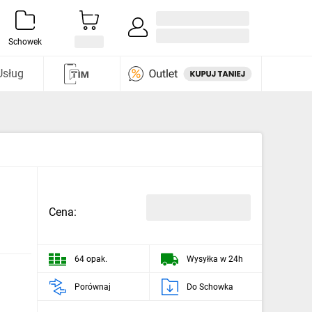
Zaloguj się / Załóż konto
i odkryj
Schowek
Usług
Cena:
64 opak.
Wysyłka w 24h
Porównaj
Do Schowka