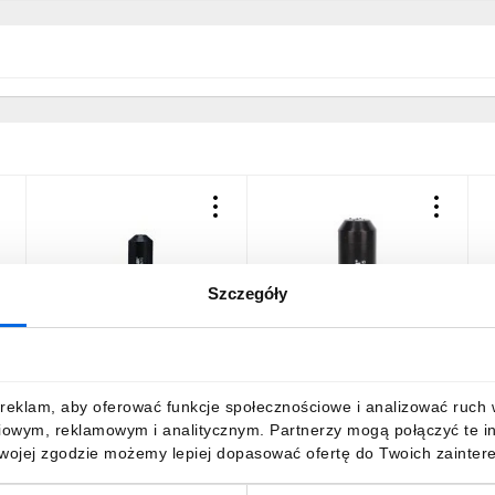
Szczegóły
Kapturek termokurczliwy
Kapturek termokurczliwy
K
TZK 40/15 E05ME-
TZK 33/15 E05ME-
T
01050100803 /10szt./
01050100703 /10szt./
0
67,16 zł
brutto
50,18 zł
brutto
2
reklam, aby oferować funkcje społecznościowe i analizować ruch w 
iowym, reklamowym i analitycznym. Partnerzy mogą połączyć te i
Twojej zgodzie możemy lepiej dopasować ofertę do Twoich zaintere