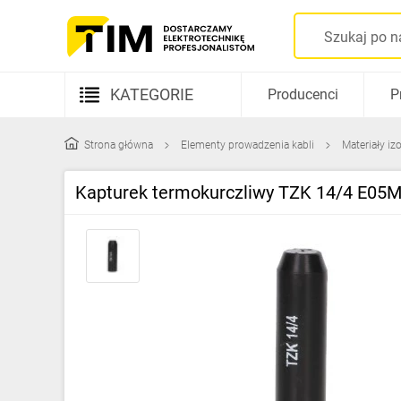
KATEGORIE
Producenci
P
Aparatura elektryczna
Strona główna
Elementy prowadzenia kabli
Materiały iz
Kable i przewody
Kapturek termokurczliwy TZK 14/4 E05
Rozdzielnice i obudowy
Elementy prowadzenia kabli
Fotowoltaika
Gniazda i łączniki
Źródła światła
Oprawy oświetleniowe