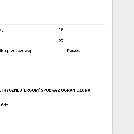
m]
15
55
stki sprzedażowej
Paczka
KTRYCZNEJ "ERGOM" SPÓŁKA Z OGRANICZONĄ
 Łódź