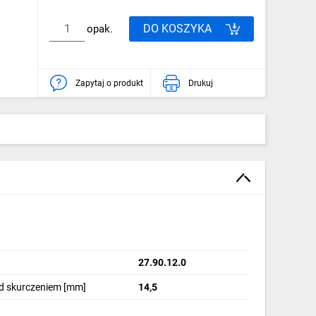
DO KOSZYKA
opak.
Zapytaj o produkt
Drukuj
27.90.12.0
d skurczeniem [mm]
14,5