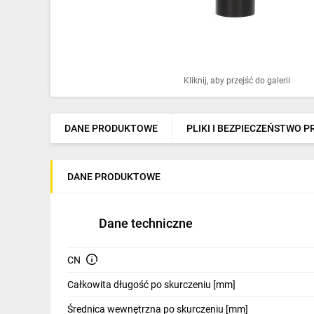
Ochrona odgromowa
Pompy ciepła
Osprzęt łączeniowy
Kliknij, aby przejść do galerii
Ogrzewanie
Elektronarzędzia i mierniki
DANE PRODUKTOWE
PLIKI I BEZPIECZEŃSTWO 
Domofony i dzwonki
DANE PRODUKTOWE
Alarmy, monitoring, komunikacja
Napędy elektryczne
Dane techniczne
Pneumatyka
CN
Dom i ogród
Całkowita długość po skurczeniu [mm]
Klimatyzacja
Średnica wewnętrzna po skurczeniu [mm]