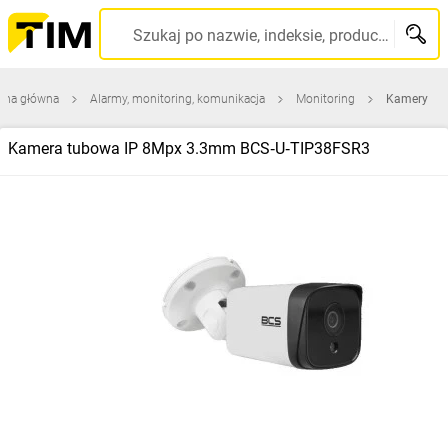
Szukaj po nazwie, indeksie, producencie, kodzie kreskowym...
ona główna
Alarmy, monitoring, komunikacja
Monitoring
Kamery
Kamera tubowa IP 8Mpx 3.3mm BCS‑U‑TIP38FSR3