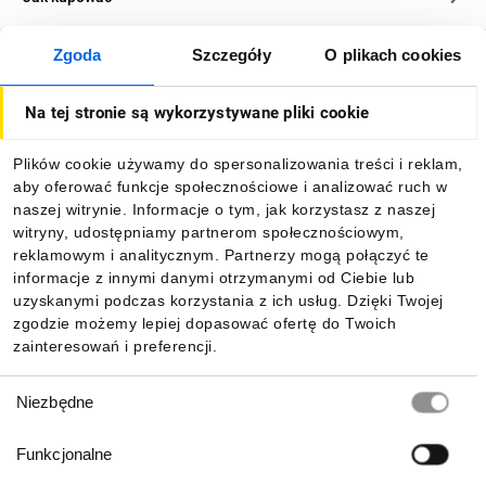
Zgoda
Szczegóły
O plikach cookies
O firmie
Na tej stronie są wykorzystywane pliki cookie
Dla kupujących
Plików cookie używamy do spersonalizowania treści i reklam,
aby oferować funkcje społecznościowe i analizować ruch w
Informacje
naszej witrynie. Informacje o tym, jak korzystasz z naszej
witryny, udostępniamy partnerom społecznościowym,
reklamowym i analitycznym. Partnerzy mogą połączyć te
Pobierz naszą aplikację mobilną:
informacje z innymi danymi otrzymanymi od Ciebie lub
uzyskanymi podczas korzystania z ich usług. Dzięki Twojej
zgodzie możemy lepiej dopasować ofertę do Twoich
zainteresowań i preferencji.
Wybór
Niezbędne
zgody
Funkcjonalne