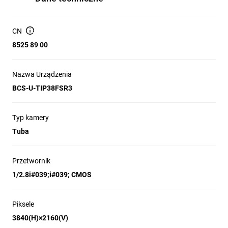
CN
8525 89 00
Nazwa Urządzenia
BCS-U-TIP38FSR3
Typ kamery
Tuba
Przetwornik
1/2.8i#039;i#039; CMOS
Piksele
3840(H)×2160(V)