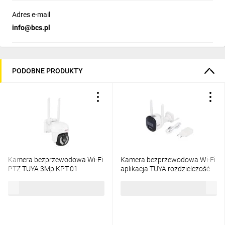
Adres e-mail
info@bcs.pl
PODOBNE PRODUKTY
Kamera bezprzewodowa Wi-Fi
Kamera bezprzewodowa Wi-Fi
PTZ TUYA 3Mp KPT-01
aplikacja TUYA rozdzielczość
GAR10000073
3Mp IP65 KPT-02
293,51 zł
brutto
163,28 zł
brutto
GAR10000085