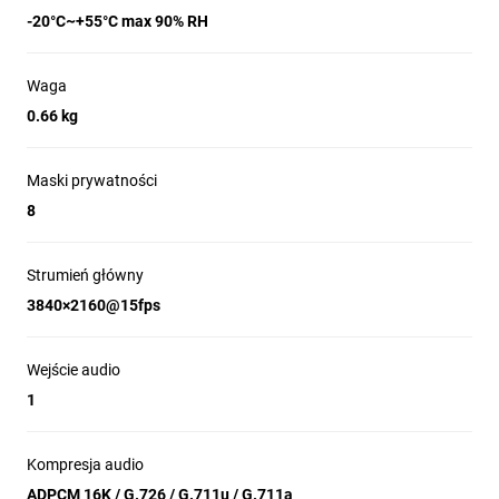
-20°C~+55°C max 90% RH
Waga
0.66 kg
Maski prywatności
8
Strumień główny
3840×2160@15fps
Wejście audio
1
Kompresja audio
ADPCM 16K / G.726 / G.711u / G.711a