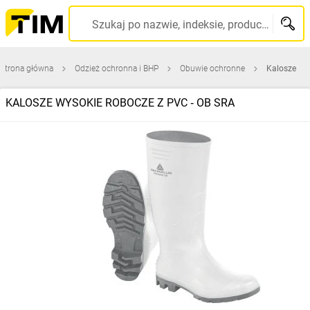
Szukaj po nazwie, indeksie, producencie, kodzie kreskowym...
Strona główna
Odzież ochronna i BHP
Obuwie ochronne
Kalosze
KALOSZE WYSOKIE ROBOCZE Z PVC ‑ OB SRA