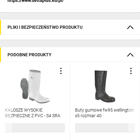
https://www.deltaplus.eu/pl/
PLIKI I BEZPIECZEŃSTWO PRODUKTU
PODOBNE PRODUKTY
KALOSZE WYSOKIE
Buty gumowe fw95 wellington
BEZPIECZNE Z PVC - S4 SRA
s5 rozmiar 40
102,10 zł
brutto
105,19 zł
brutto