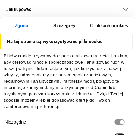
Jak kupować
Zgoda
Szczegóły
O plikach cookies
O firmie
Na tej stronie są wykorzystywane pliki cookie
Dla kupujących
Plików cookie używamy do spersonalizowania treści i reklam,
aby oferować funkcje społecznościowe i analizować ruch w
Informacje
naszej witrynie. Informacje o tym, jak korzystasz z naszej
witryny, udostępniamy partnerom społecznościowym,
reklamowym i analitycznym. Partnerzy mogą połączyć te
Pobierz naszą aplikację mobilną:
informacje z innymi danymi otrzymanymi od Ciebie lub
uzyskanymi podczas korzystania z ich usług. Dzięki Twojej
zgodzie możemy lepiej dopasować ofertę do Twoich
zainteresowań i preferencji.
Wybór
Niezbędne
zgody