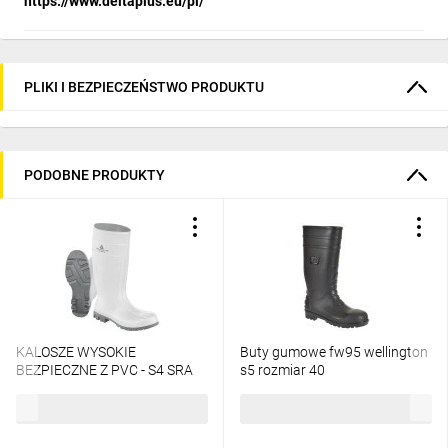
https://www.deltaplus.eu/pl/
PLIKI I BEZPIECZEŃSTWO PRODUKTU
PODOBNE PRODUKTY
KALOSZE WYSOKIE
Buty gumowe fw95 wellington
BEZPIECZNE Z PVC - S4 SRA
s5 rozmiar 40
102,10 zł
brutto
105,19 zł
brutto