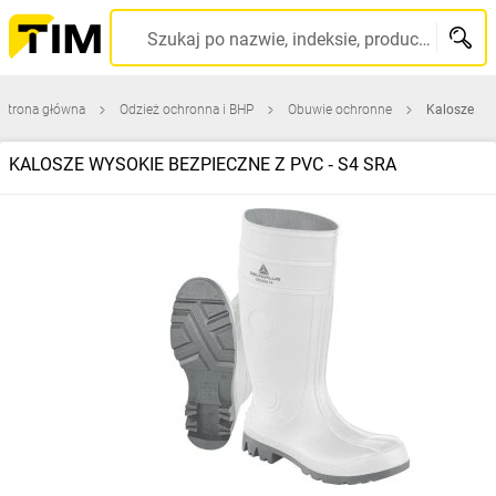
Szukaj po nazwie, indeksie, producencie, kodzie kreskowym...
Strona główna
Odzież ochronna i BHP
Obuwie ochronne
Kalosze
KALOSZE WYSOKIE BEZPIECZNE Z PVC ‑ S4 SRA