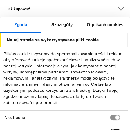
Jak kupować
Zgoda
Szczegóły
O plikach cookies
O firmie
Na tej stronie są wykorzystywane pliki cookie
Dla kupujących
Plików cookie używamy do spersonalizowania treści i reklam,
aby oferować funkcje społecznościowe i analizować ruch w
Informacje
naszej witrynie. Informacje o tym, jak korzystasz z naszej
witryny, udostępniamy partnerom społecznościowym,
reklamowym i analitycznym. Partnerzy mogą połączyć te
Pobierz naszą aplikację mobilną:
informacje z innymi danymi otrzymanymi od Ciebie lub
uzyskanymi podczas korzystania z ich usług. Dzięki Twojej
zgodzie możemy lepiej dopasować ofertę do Twoich
zainteresowań i preferencji.
Wybór
Niezbędne
zgody