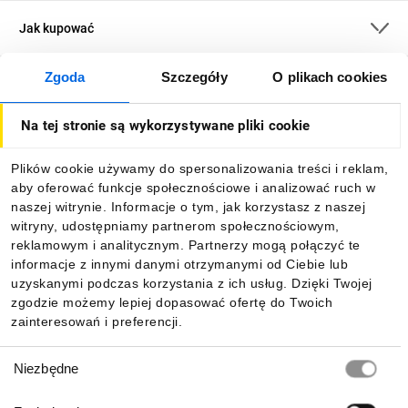
Jak kupować
Zgoda
Szczegóły
O plikach cookies
O firmie
Na tej stronie są wykorzystywane pliki cookie
Dla kupujących
Plików cookie używamy do spersonalizowania treści i reklam,
aby oferować funkcje społecznościowe i analizować ruch w
Informacje
naszej witrynie. Informacje o tym, jak korzystasz z naszej
witryny, udostępniamy partnerom społecznościowym,
reklamowym i analitycznym. Partnerzy mogą połączyć te
Pobierz naszą aplikację mobilną:
informacje z innymi danymi otrzymanymi od Ciebie lub
uzyskanymi podczas korzystania z ich usług. Dzięki Twojej
zgodzie możemy lepiej dopasować ofertę do Twoich
zainteresowań i preferencji.
Wybór
Niezbędne
zgody