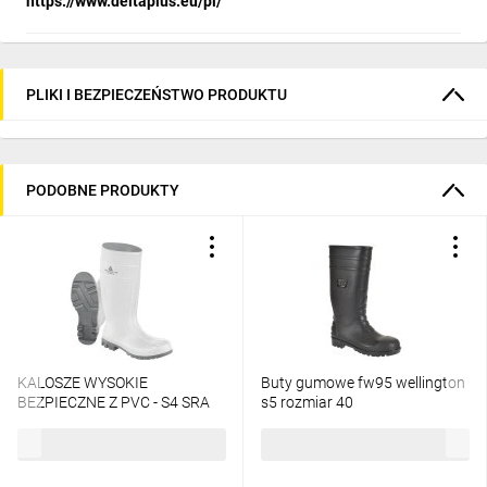
https://www.deltaplus.eu/pl/
PLIKI I BEZPIECZEŃSTWO PRODUKTU
PODOBNE PRODUKTY
KALOSZE WYSOKIE
Buty gumowe fw95 wellington
BEZPIECZNE Z PVC - S4 SRA
s5 rozmiar 40
102,10 zł
brutto
105,19 zł
brutto