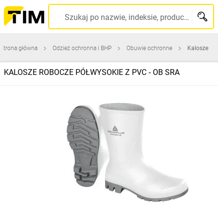
Szukaj po nazwie, indeksie, producencie, kodzie kreskowym...
Strona główna
Odzież ochronna i BHP
Obuwie ochronne
Kalosze
KALOSZE ROBOCZE PÓŁWYSOKIE Z PVC ‑ OB SRA