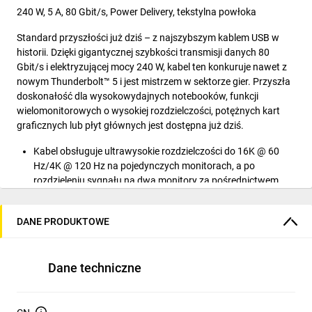
240 W, 5 A, 80 Gbit/s, Power Delivery, tekstylna powłoka
Standard przyszłości już dziś – z najszybszym kablem USB w
historii. Dzięki gigantycznej szybkości transmisji danych 80
Gbit/s i elektryzującej mocy 240 W, kabel ten konkuruje nawet z
nowym Thunderbolt™ 5 i jest mistrzem w sektorze gier. Przyszła
doskonałość dla wysokowydajnych notebooków, funkcji
wielomonitorowych o wysokiej rozdzielczości, potężnych kart
graficznych lub płyt głównych jest dostępna już dziś.
Kabel obsługuje ultrawysokie rozdzielczości do 16K @ 60
Hz/4K @ 120 Hz na pojedynczych monitorach, a po
rozdzieleniu sygnału na dwa monitory za pośrednictwem
koncentratora dwukrotnie 8K @ 60 Hz
Bezkonkurencyjna przepustowość 80 Gbit/s zapewnia
DANE PRODUKTOWE
błyskawiczny transfer danych – dzięki czemu kabel USB-C™
jest 16x szybszy niż USB 3.0 i idealnie nadaje się do dysków
twardych NVMe, filmów HD, seriali, muzyki i zdjęć
Dane techniczne
Asymetryczny transfer danych, obsługiwany przez system
Windows 11 (kompilacja 23615): USB4™ Gen 4 umożliwia
przesyłanie danych z prędkością 140 Gbit/s przy