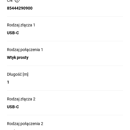
jednoczesnym przesyłaniu danych z prędkością 40 Gbit/s
CN
Z mocą 240 W dzięki Power Delivery (EPR), kabel USB staje
85444290900
się potężnym zasilaczem dla wysokowydajnych laptopów,
stacji dokujących i innych energochłonnych urządzeń
multimedialnych
Rodzaj złącza 1
Obsługuje HDR10 i jest idealny do strumieniowego
USB-C
przesyłania filmów HD do zewnętrznych monitorów,
telewizorów lub projektorów, np. ze smartfonów,
notebooków, tabletów i innych urządzeń hosta
Rodzaj połączenia 1
Najbardziej elastyczny kabel USB do tej pory: umożliwia
Wtyk prosty
tunelowanie danych z DisplayPort™ 2.1 i PCIe™ 4.0 i może
być podłączony bezpośrednio do portów z Thunderbolt™ 5,
Thunderbolt™ 4 lub Thunderbolt™ 3
Długość [m]
USB4™ jest kompatybilny z wysokiej klasy komponentami do
1
gier, np. Razer Blade 18, Corsair Voyager, Apple Studio
Display lub procesorami AMD Ryzen (Zen 3+, Zen 5)
Rodzaj złącza 2
USB-C
Rodzaj połączenia 2