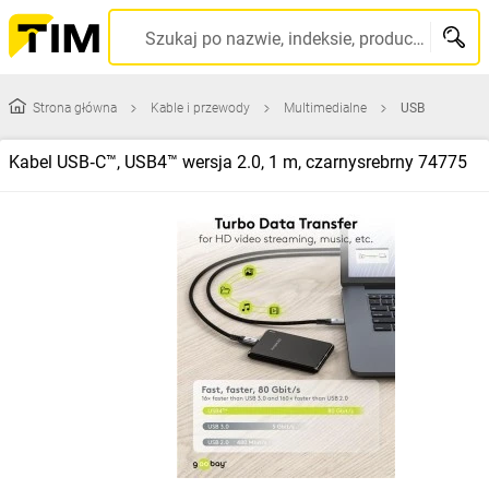
Szukaj po nazwie, indeksie, producencie, kodzie kreskowym...
Strona główna
Kable i przewody
Multimedialne
USB
Kabel USB‑C™, USB4™ wersja 2.0, 1 m, czarnysrebrny 74775