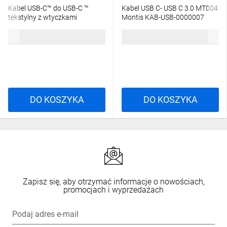
Kabel USB-C™ do USB-C ™
Kabel USB C- USB C 3.0 MT004
tekstylny z wtyczkami
Montis KAB-USB-0000007
metalowymi 1 m 49302
MT004
17,88 zł
brutto
17,47 zł
brutto
DO KOSZYKA
DO KOSZYKA
Zapisz się, aby otrzymać informacje o nowościach,
promocjach i wyprzedażach
Podaj adres e-mail