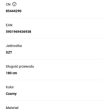
CN
Kabel posiada wsparcie
85444290
dla
Technologii Quick Charge 4.0
, jak
i
Power Delivery 3.0
co pozwala
EAN
zasilić różnorodne sprzęty
5901969436938
domowego użytku - o maksymalnej
mocy
do 100W!
Jednostka
SZT
Specyfikacja
Długość przewodu
180 cm
Złącza
USB Typ-C
Wersja USB
3.1 Gen 2
Kolor
Czarny
Długość
180 cm
przewodu
Materiał