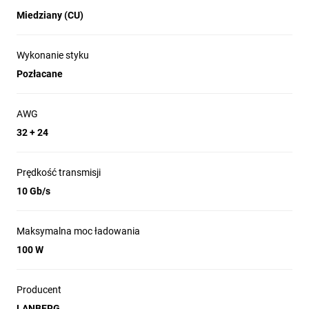
Maksymalna moc
100 W
ładowania
Miedziany (CU)
Rodzaj
Potrójne
ekranowania
ekranowanie
Wykonanie styku
Pozłacane
Maksymalna
4096 x 2160 (4K)
rozdzielczość
px
wideo
AWG
32 + 24
Prędkość
10 Gb/s
transmisji
Prędkość transmisji
Chipset
HUSB332
10 Gb/s
Materiał
Miedziany (CU)
przewodu
Maksymalna moc ładowania
Wykonanie styku
Pozłacane
100 W
AWG
32 + 24
Producent
Oplot przewodu
Oplot plastikowy
LANBERG