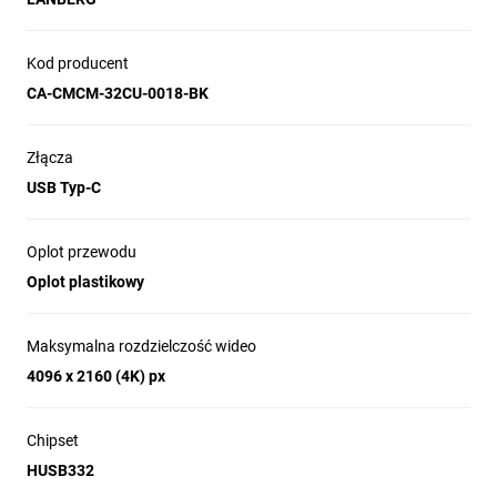
Wtyczka kątowa
Nie
Kod producent
Kolor
Czarny
CA-CMCM-32CU-0018-BK
Waga brutto
78 g
Złącza
USB Typ-C
Oplot przewodu
Oplot plastikowy
Maksymalna rozdzielczość wideo
4096 x 2160 (4K) px
Chipset
HUSB332