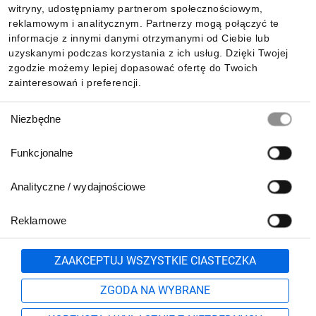
witryny, udostępniamy partnerom społecznościowym,
reklamowym i analitycznym. Partnerzy mogą połączyć te
Pobierz naszą aplikację mobilną:
informacje z innymi danymi otrzymanymi od Ciebie lub
uzyskanymi podczas korzystania z ich usług. Dzięki Twojej
zgodzie możemy lepiej dopasować ofertę do Twoich
zainteresowań i preferencji.
Wybór
Niezbędne
zgody
Funkcjonalne
Analityczne / wydajnościowe
Reklamowe
Biuro Obsługi Klienta:
lub
801 500 700
71 37 61 600
Zgłoś
ZAAKCEPTUJ WSZYSTKIE CIASTECZKA
pn.-pt. 8:00-16:00
Formularz kontaktowy
ZGODA NA WYBRANE