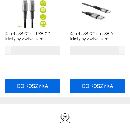
Kabel USB-C™ do USB-C ™
Kabel USB-C ™ do USB-A
tekstylny z wtyczkami
tekstylny z wtyczkami
metalowymi 1 m 49302
metalowymi 1 m 49296
17,88 zł
brutto
15,51 zł
brutto
DO KOSZYKA
DO KOSZYKA