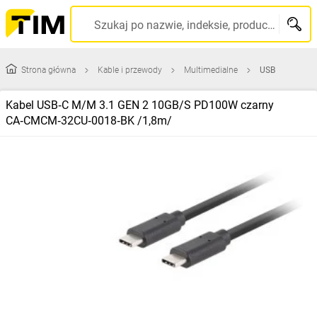
Szukaj po nazwie, indeksie, producencie, kodzie kreskowym...
Strona główna
Kable i przewody
Multimedialne
USB
Kabel USB‑C M/M 3.1 GEN 2 10GB/S PD100W czarny
CA‑CMCM‑32CU‑0018‑BK /1,8m/