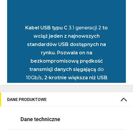
Kabel USB typu C
3.1 generacji 2
to
wciąż jeden z najnowszych
standardów USB dostępnych na
rynku. Pozwala on na
bezkompromisową prędkość
transmisji danych sięgającą
do
10Gb/s
, 2-krotnie większa niż USB
3.0 i ponad 20-krotnie wyższa niż
USB 2.0!
DANE PRODUKTOWE
Najnowszy standard to także
obsługa przesyłania obrazu wideo o
Dane techniczne
maksymalnej rozdzielczości
4K i
przy odświeżaniu na poziomie 60Hz!