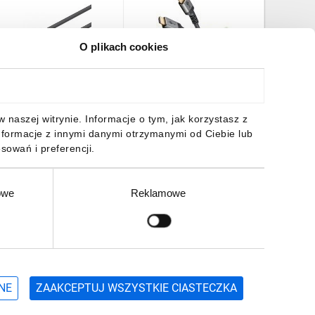
O plikach cookies
abel połączeniowy
Kabel DisplayPort™ do
Kabel po
isplayPort™ 1.4 64799
HDMI™, 4K 60 Hz 65271
DisplayP
3m/
/5m/
M/M cza
340100-
0,12 zł
brutto
74,78 zł
brutto
14,85 z
naszej witrynie. Informacje o tym, jak korzystasz z
nformacje z innymi danymi otrzymanymi od Ciebie lub
sowań i preferencji.
owe
Reklamowe
DO KOSZYKA
DO KOSZYKA
DO
Zgłoś
ZAPISZ SIĘ
NE
ZAAKCEPTUJ WSZYSTKIE CIASTECZKA