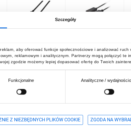
Szczegóły
K
Kabel połączeniowy
KABEL DISPLAYPORT(M)
K
DisplayPort 1.2 Typ DP/DP,
V1.1 -HDMI(M) 1M
D
M/M czarny 10m AK-
CZARNY LANBERG
/
340100-100-S
48,34 zł
brutto
17,55 zł
brutto
3
reklam, aby oferować funkcje społecznościowe i analizować ruch w 
iowym, reklamowym i analitycznym. Partnerzy mogą połączyć te i
Twojej zgodzie możemy lepiej dopasować ofertę do Twoich zaintere
Funkcjonalne
Analityczne / wydajności
DO KOSZYKA
DO KOSZYKA
Podaj adres e-mail
wościach, promocjach i wyprzedażach
NIE Z NIEZBĘDNYCH PLIKÓW COOKIE
ZGODA NA WYBRA