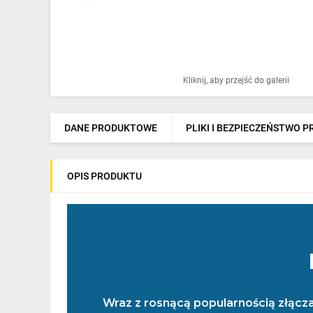
Ochrona odgromowa
Pompy ciepła
Osprzęt łączeniowy
Kliknij, aby przejść do galerii
Ogrzewanie
Elektronarzędzia i mierniki
DANE PRODUKTOWE
PLIKI I BEZPIECZEŃSTWO 
Domofony i dzwonki
OPIS PRODUKTU
Alarmy, monitoring, komunikacja
Napędy elektryczne
Pneumatyka
Dom i ogród
Klimatyzacja
Wraz z rosnącą popularnością złącz