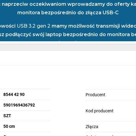
 naprzeciw oczekiwaniom wprowadzamy do oferty kab
monitora bezpośrednio do złącza USB-C
towości
USB 3.2 gen 2
mamy możliwość transmisji wideo
z podłączyć swój laptop bezpośrednio do monitora 
adapterów.
Specyfikacja
cza
Displayport, USB Typ-C
sja Displayport
1.2
8544 42 90
Producent
5901969436792
ugość przewodu
50 cm
Kod producent
SZT
ierane standardy
HDR
50 cm
Złącza
zaj ekranowania
Pojedyncze ekranowanie