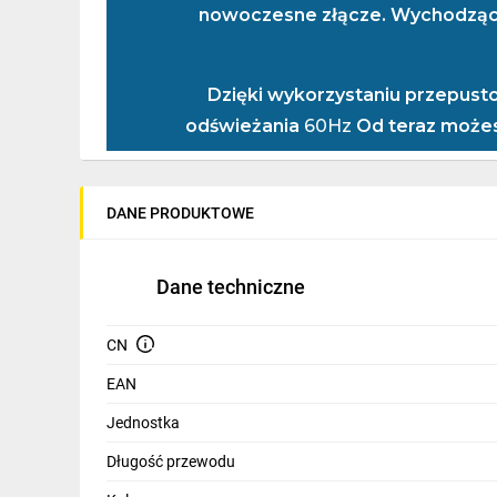
nowoczesne złącze. Wychodząc
IT, GSM
Odzież ochronna i BHP
Dzięki wykorzystaniu przepus
Inne
odświeżania
60Hz
Od teraz możes
Budowa i Remont
Elektronika
DANE PRODUKTOWE
Smart home
Elektromobilność
Dane techniczne
Złą
Telewizja naziemna i satelitarna
Wer
CN
Wentylacja i rekuperacja
EAN
Dł
Jednostka
Wsp
Długość przewodu
Rod