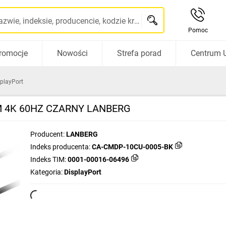
Szukaj po nazwie, indeksie, producencie, kodzie kreskowym...
Pomoc
romocje
Nowości
Strefa porad
Centrum 
splayPort
M 4K 60HZ CZARNY LANBERG
Producent:
LANBERG
Indeks producenta:
CA-CMDP-10CU-0005-BK
Indeks TIM:
0001-00016-06496
Kategoria:
DisplayPort