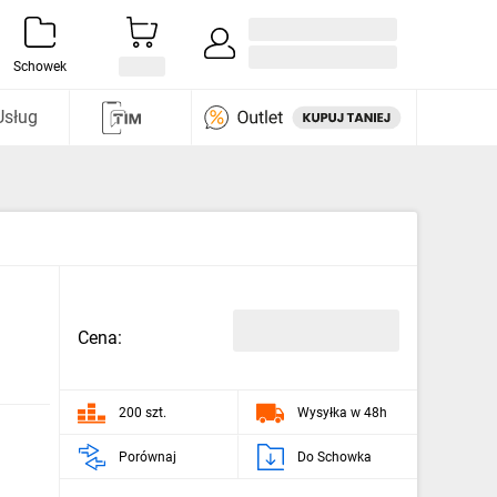
Zaloguj się / Załóż konto
i odkryj
Schowek
Usług
Cena:
200 szt.
Wysyłka w 48h
Porównaj
Do Schowka