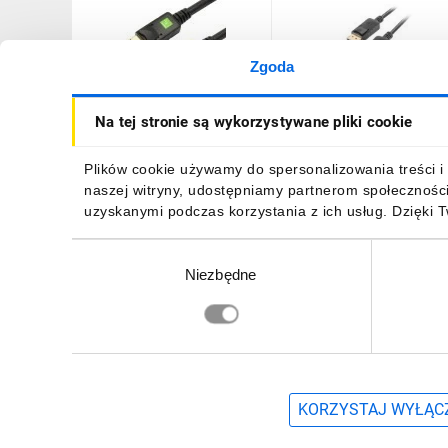
Zgoda
Kabel DisplayPort 1.2 DP-
Kabel DisplayPort M/M 4
Na tej stronie są wykorzystywane pliki cookie
DP M/M 4K*60Hz Czarny
1.8m czarny CA-DPDP-
ICOC DSP-A-100 /10m/
10CC-0018-BK
150,53 zł
brutto
16,64 zł
brutto
Plików cookie używamy do spersonalizowania treści i 
naszej witryny, udostępniamy partnerom społecznośc
uzyskanymi podczas korzystania z ich usług. Dzięki 
Wybór
Niezbędne
zgody
DO KOSZYKA
DO KOSZYKA
Zapisz się, aby otrzymać informacje o no
KORZYSTAJ WYŁĄCZ