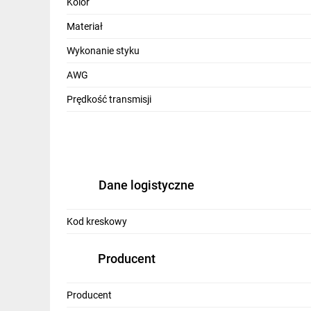
Kolor
Mak
Materiał
Prę
Wykonanie styku
Chi
AWG
Mat
Prędkość transmisji
Wy
AW
Op
Dane logistyczne
Wt
Kol
Kod kreskowy
Wa
Producent
Producent