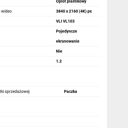
Oplot plastikowy
 wideo
3840 x 2160 (4K) px
VLI VL103
Pojedyncze
ekranowanie
Nie
1.2
stki sprzedażowej
Paczka