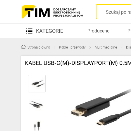
KATEGORIE
Producenci
P
Aparatura elektryczna
Strona główna
Kable i przewody
Multimedialne
Di
Kable i przewody
KABEL USB‑C(M)‑DISPLAYPORT(M) 0.5
Rozdzielnice i obudowy
Elementy prowadzenia kabli
Fotowoltaika
Gniazda i łączniki
Źródła światła
Oprawy oświetleniowe