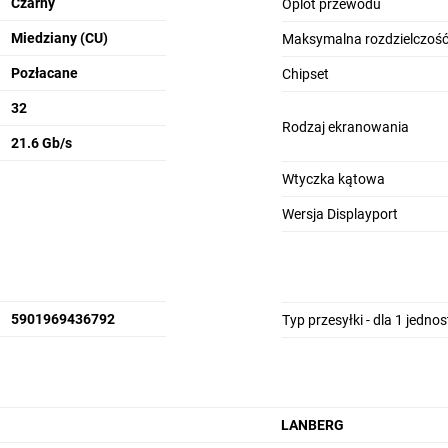
Czarny
Oplot przewodu
symalna rozdzielczość wideo
3840 x 2160 (4K) px
Miedziany (CU)
Maksymalna rozdzielczość
dkość transmisji
21.6 Gb/s
Pozłacane
Chipset
pset
VLI VL103
32
Rodzaj ekranowania
eriał przewodu
Miedziany (CU)
21.6 Gb/s
konanie styku
Pozłacane
Wtyczka kątowa
G
26, 32
Wersja Displayport
lot przewodu
Oplot plastikowy
yczka kątowa
Nie
or
Czarny
5901969436792
Typ przesyłki - dla 1 jedno
ga brutto
36 g
LANBERG