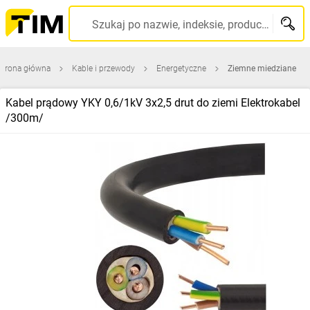
Szukaj po nazwie, indeksie, producencie, kodzie kreskowym...
Strona główna
Kable i przewody
Energetyczne
Ziemne miedziane
Kabel prądowy YKY 0,6/1kV 3x2,5 drut do ziemi Elektrokabel
/300m/