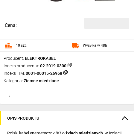
Cena:
10 szt.
Wysyłka w 48h
Producent:
ELEKTROKABEL
Indeks producenta:
02.2019.0300
Indeks TIM:
0001-00015-26968
Kategoria:
Ziemne miedziane
OPIS PRODUKTU
Polski kabel energetyczny (K) o
żyłach miedzianych
, w izolacji