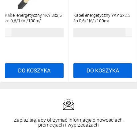
w stosunku do produktów sprowadzanych z Chin, czy Tajwanu.
Kabel energetyczny YKY 3x2,5
Kabel energetyczny YKY 3x2,5
żo 0,6/1kV /100m/
żo 0,6/1kV /100m/
636,06 zł
brutto
764,42 zł
brutto
DO KOSZYKA
DO KOSZYKA
Zapisz się, aby otrzymać informacje o nowościach,
promocjach i wyprzedażach