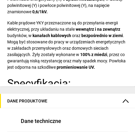
polwinitowej (Y) i powłoce polwinitowej (Y), na napięcie
znamionowe
0,6/1kV.
Kable prądowe YKY przeznaczone są do przesyłania energii
elektrycznej, przy układaniu na stałe
wewnątrz i na zewnątrz
budynków, w
kanałach kablowych
oraz
bezpośrednio w ziemi
.
Mogą być stosowane do pracy w urządzeniach energetycznych
w zakładach przemysłowych oraz domowych sieciach
zasilających. Żyły zostały wykonane w
100% z miedzi
, przez co
gwarantują niską rezystancję oraz mały spadek mocy. Powłoka
jest odporna na szkodliwe
promieniowanie UV.
Specyfikacja:
Producent:
Elektrokabel
DANE PRODUKTOWE
Rodzaj przewodu:
YKY
Napięcie pracy:
600/1000 V
Liczba i przekrój znamionowy żył:
3 x 2,5 mm²
Przybliżona średnica przewodu:
10,6 mm
Dane techniczne
Znamionowa grubość izolacji:
0,8 mm
Znamionowa grubość opony:
1,8 mm