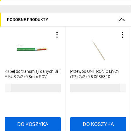
PODOBNE PRODUKTY
Kabel do transmisji danych BiT
Przewód UNITRONIC LiYCY
E-BUS 2x2x0,8mm PCV
(TP) 2x2x0,5 0035810
EB0005 klasa Eca /bębnowy/
/bębnowy/
4,52 zł
brutto
6,54 zł
brutto
DO KOSZYKA
DO KOSZYKA