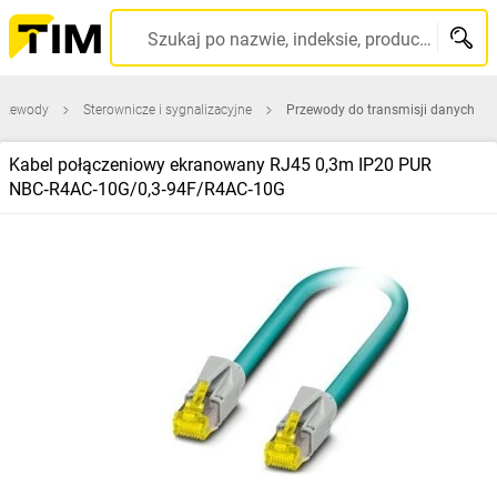
Szukaj po nazwie, indeksie, producencie, kodzie kreskowym...
przewody
Sterownicze i sygnalizacyjne
Przewody do transmisji danych
Kabel połączeniowy ekranowany RJ45 0,3m IP20 PUR
NBC‑R4AC‑10G/0,3‑94F/R4AC‑10G