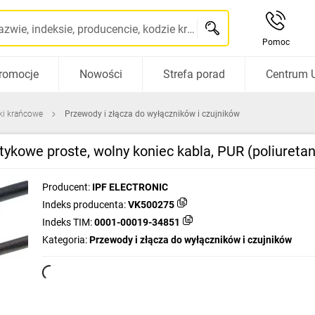
Szukaj po nazwie, indeksie, producencie, kodzie kreskowym...
Pomoc
romocje
Nowości
Strefa porad
Centrum 
iki krańcowe
Przewody i złącza do wyłączników i czujników
tykowe proste, wolny koniec kabla, PUR (poliuret
Producent:
IPF ELECTRONIC
Indeks producenta:
VK500275
Indeks TIM:
0001-00019-34851
Kategoria:
Przewody i złącza do wyłączników i czujników