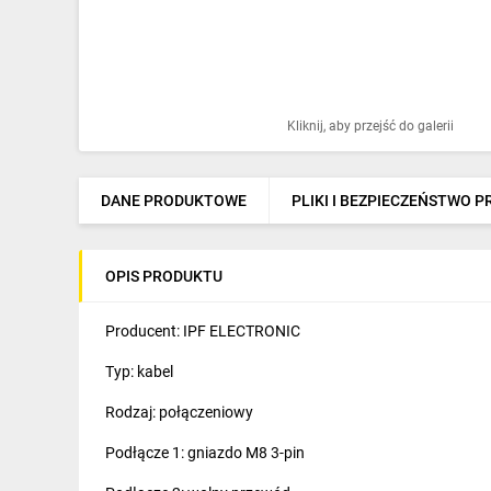
Ochrona odgromowa
Pompy ciepła
Osprzęt łączeniowy
Kliknij, aby przejść do galerii
Ogrzewanie
Elektronarzędzia i mierniki
DANE PRODUKTOWE
PLIKI I BEZPIECZEŃSTWO 
Domofony i dzwonki
OPIS PRODUKTU
Alarmy, monitoring, komunikacja
Napędy elektryczne
Producent: IPF ELECTRONIC
Typ: kabel
Pneumatyka
Rodzaj: połączeniowy
Dom i ogród
Podłącze 1: gniazdo M8 3-pin
Klimatyzacja