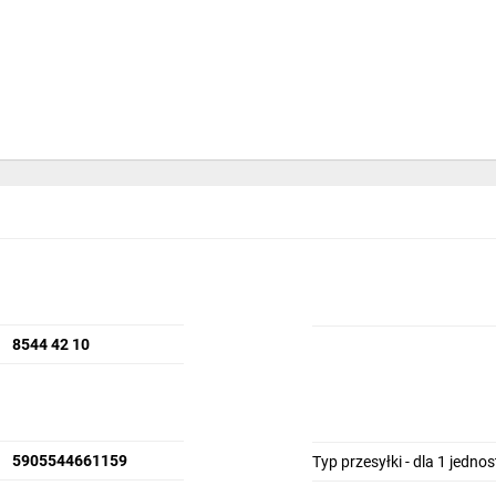
8544 42 10
5905544661159
Typ przesyłki - dla 1 jedno