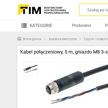
KATEGORIE
Producenci
P
Aparatura elektryczna
Strona główna
Aparatura elektryczna
Czujniki i wyłączn
Kable i przewody
Kabel połączeniowy, 5 m, gniazdo M8 3‑s
Rozdzielnice i obudowy
Elementy prowadzenia kabli
Fotowoltaika
Gniazda i łączniki
Źródła światła
Oprawy oświetleniowe