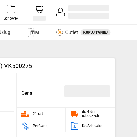
Zaloguj się / Załóż konto
i odkryj
Schowek
Usług
an) VK500275
Cena:
do 4 dni
21 szt.
roboczych
Porównaj
Do Schowka