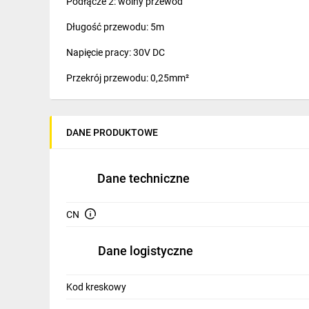
Podłącze 2: wolny przewód
IT, GSM
Długość przewodu: 5m
Odzież ochronna i BHP
Napięcie pracy: 30V DC
Inne
Przekrój przewodu: 0,25mm²
Budowa i Remont
Nośność kabla: 4A
Elektronika
DANE PRODUKTOWE
Smart home
Elektromobilność
Dane techniczne
Telewizja naziemna i satelitarna
CN
Wentylacja i rekuperacja
Dane logistyczne
Kod kreskowy