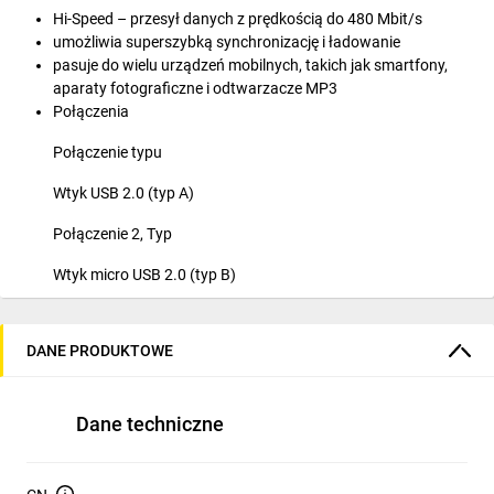
Hi-Speed – przesył danych z prędkością do 480 Mbit/s
umożliwia superszybką synchronizację i ładowanie
pasuje do wielu urządzeń mobilnych, takich jak smartfony,
aparaty fotograficzne i odtwarzacze MP3
Połączenia
Połączenie typu
Wtyk USB 2.0 (typ A)
Połączenie 2, Typ
Wtyk micro USB 2.0 (typ B)
Przyłącza urządzeń
DANE PRODUKTOWE
Wyjscie 2, napiecie
5.0 V (DC)
Dane techniczne
Kabel
Długość kabla