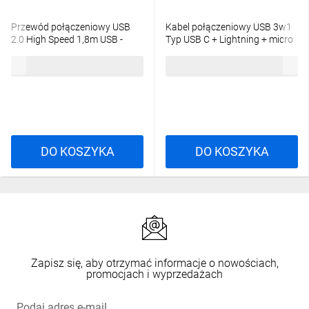
Przewód połączeniowy USB
Kabel połączeniowy USB 3w1
2.0 High Speed 1,8m USB -
Typ USB C + Lightning + micro
microUSB czarny CA-USBM-
USB B USB A M-M 10W nylon
3,90 zł
brutto
19,42 zł
brutto
10CC-0018-BK
czarny 1m AK-300160-010-S
DO KOSZYKA
DO KOSZYKA
Zapisz się, aby otrzymać informacje o nowościach,
promocjach i wyprzedażach
Podaj adres e-mail