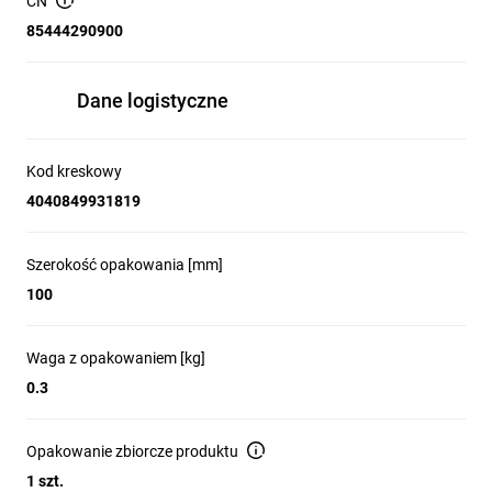
CN
1.8 m
85444290900
Typ kabla
Dane logistyczne
Kabel okrągły
AWG
Kod kreskowy
28
4040849931819
Ilość ekranowanie
Szerokość opakowania [mm]
2 x
100
Transmisja sygnału
max. szybkość transmisji
Waga z opakowaniem [kg]
0.3
0.48 Gbit/s
Opakowanie zbiorcze produktu
1 szt.