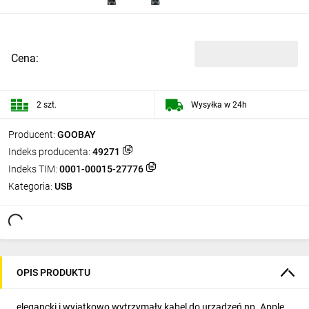
Cena:
2 szt.
Wysyłka w 24h
Producent:
GOOBAY
Indeks producenta:
49271
Indeks TIM:
0001-00015-27776
Kategoria:
USB
OPIS PRODUKTU
elegancki i wyjątkowo wytrzymały kabel do urządzeń np. Apple