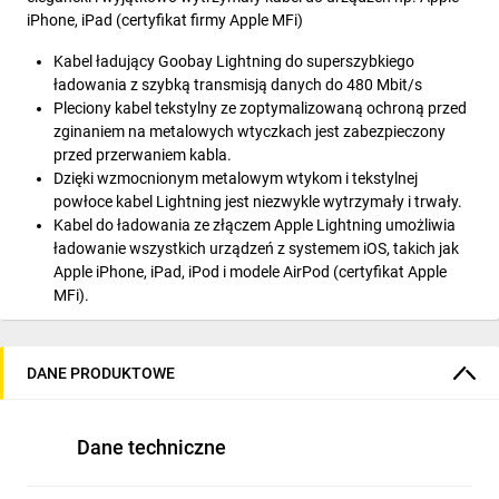
iPhone, iPad (certyfikat firmy Apple MFi)
Kabel ładujący Goobay Lightning do superszybkiego
ładowania z szybką transmisją danych do 480 Mbit/s
Pleciony kabel tekstylny ze zoptymalizowaną ochroną przed
zginaniem na metalowych wtyczkach jest zabezpieczony
przed przerwaniem kabla.
Dzięki wzmocnionym metalowym wtykom i tekstylnej
powłoce kabel Lightning jest niezwykle wytrzymały i trwały.
Kabel do ładowania ze złączem Apple Lightning umożliwia
ładowanie wszystkich urządzeń z systemem iOS, takich jak
Apple iPhone, iPad, iPod i modele AirPod (certyfikat Apple
MFi).
Wytrzymały kabel USB-C™ do Lightning o długości 1 m jest
wyjątkowo krótki i umożliwia pokonywanie mniejszych
odległości, np. w samochodzie lub ciężarówce.
DANE PRODUKTOWE
Pleciona tekstylna powłoka kabla ładującego Goobay USB-
C™ jest przyjemna w dotyku i delikatna dla wrażliwych
powierzchni.
Dane techniczne
Symetryczne złącze USB-C™ pozwala na bezproblemowe
podłączenie wtyczki (z możliwością obrotu o 180°).