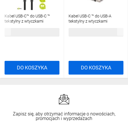
Kabel USB-C™ do USB-C ™
Kabel USB-C ™ do USB-A
tekstylny z wtyczkami
tekstylny z wtyczkami
metalowymi 1 m 49302
metalowymi 1 m 49296
17,88 zł
brutto
15,51 zł
brutto
DO KOSZYKA
DO KOSZYKA
Zapisz się, aby otrzymać informacje o nowościach,
promocjach i wyprzedażach