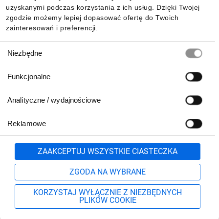
uzyskanymi podczas korzystania z ich usług. Dzięki Twojej
zgodzie możemy lepiej dopasować ofertę do Twoich
zainteresowań i preferencji.
Wybór
Niezbędne
zgody
Funkcjonalne
Analityczne / wydajnościowe
Reklamowe
Biuro Obsługi Klienta:
lub
801 500 700
71 37 61 600
Zgłoś
ZAAKCEPTUJ WSZYSTKIE CIASTECZKA
pn.-pt. 8:00-16:00
Formularz kontaktowy
ZGODA NA WYBRANE
KORZYSTAJ WYŁĄCZNIE Z NIEZBĘDNYCH
PLIKÓW COOKIE
Szukaj
Moje konto
Start
Więcej