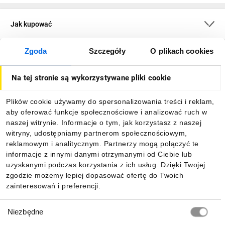
Jak kupować
Zgoda
Szczegóły
O plikach cookies
O firmie
Na tej stronie są wykorzystywane pliki cookie
Dla kupujących
Plików cookie używamy do spersonalizowania treści i reklam,
aby oferować funkcje społecznościowe i analizować ruch w
Informacje
naszej witrynie. Informacje o tym, jak korzystasz z naszej
witryny, udostępniamy partnerom społecznościowym,
reklamowym i analitycznym. Partnerzy mogą połączyć te
Pobierz naszą aplikację mobilną:
informacje z innymi danymi otrzymanymi od Ciebie lub
uzyskanymi podczas korzystania z ich usług. Dzięki Twojej
zgodzie możemy lepiej dopasować ofertę do Twoich
zainteresowań i preferencji.
Wybór
Niezbędne
zgody