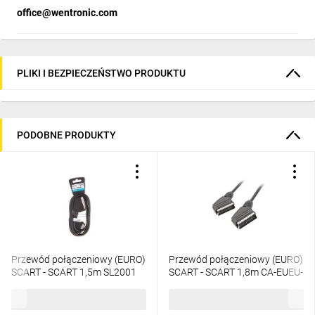
office@wentronic.com
PLIKI I BEZPIECZEŃSTWO PRODUKTU
PODOBNE PRODUKTY
Przewód połączeniowy (EURO)
Przewód połączeniowy (EURO)
SCART - SCART 1,5m SL2001
SCART - SCART 1,8m CA-EUEU-
10CC-0018-BK
10,42 zł
brutto
6,25 zł
brutto