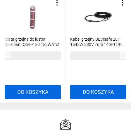
Mata grzejna do luster
Kabel grzejny DEVIsafe 20T
DEVImat DSVF-150 150W/m2
1545W 230V 76m 140F1199
(500x700mm) 83000301
532,02 zł
brutto
1517,51 zł
brutto
DO KOSZYKA
DO KOSZYKA