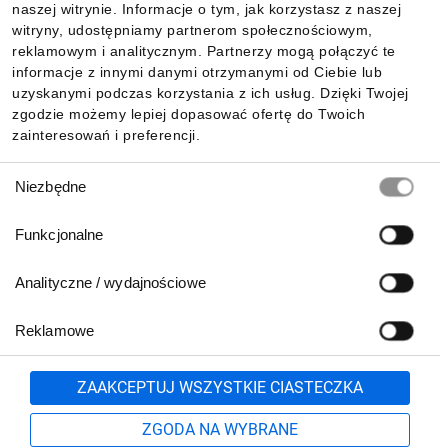
naszej witrynie. Informacje o tym, jak korzystasz z naszej
witryny, udostępniamy partnerom społecznościowym,
reklamowym i analitycznym. Partnerzy mogą połączyć te
Pobierz naszą aplikację mobilną:
informacje z innymi danymi otrzymanymi od Ciebie lub
uzyskanymi podczas korzystania z ich usług. Dzięki Twojej
zgodzie możemy lepiej dopasować ofertę do Twoich
zainteresowań i preferencji.
Wybór
Niezbędne
zgody
Funkcjonalne
Analityczne / wydajnościowe
Reklamowe
Biuro Obsługi Klienta:
lub
801 500 700
71 37 61 600
Zgłoś
ZAAKCEPTUJ WSZYSTKIE CIASTECZKA
pn.-pt. 8:00-16:00
Formularz kontaktowy
ZGODA NA WYBRANE