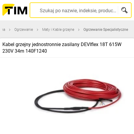
Szukaj po nazwie, indeksie, producencie, kodzie kreskowym...
wna
Ogrzewanie
Maty i Kable grzejne
Ogrzewanie Specjalistyczne
Kabel grzejny jednostronnie zasilany DEVIflex 18T 615W
230V 34m 140F1240