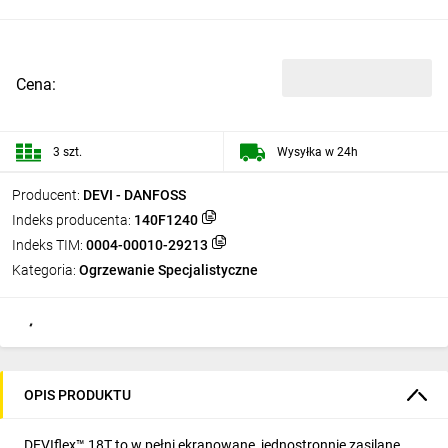
Cena:
3 szt.
Wysyłka w 24h
Producent:
DEVI - DANFOSS
Indeks producenta:
140F1240
Indeks TIM:
0004-00010-29213
Kategoria:
Ogrzewanie Specjalistyczne
OPIS PRODUKTU
DEVIflex™ 18T to w pełni ekranowane, jednostronnie zasilane,