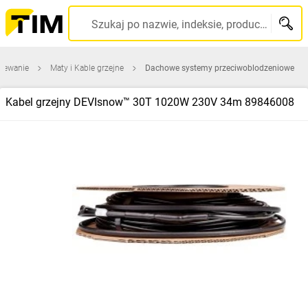
Szukaj po nazwie, indeksie, producencie, kodzie kreskowym...
zewanie
Maty i Kable grzejne
Dachowe systemy przeciwoblodzeniowe
Kabel grzejny DEVIsnow™ 30T 1020W 230V 34m 89846008