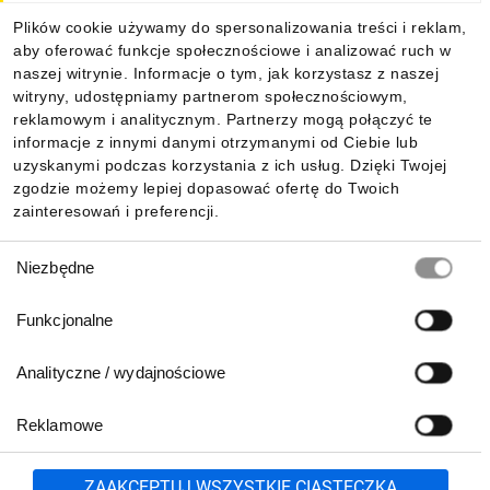
Plików cookie używamy do spersonalizowania treści i reklam,
aby oferować funkcje społecznościowe i analizować ruch w
Informacje
naszej witrynie. Informacje o tym, jak korzystasz z naszej
witryny, udostępniamy partnerom społecznościowym,
reklamowym i analitycznym. Partnerzy mogą połączyć te
Pobierz naszą aplikację mobilną:
informacje z innymi danymi otrzymanymi od Ciebie lub
uzyskanymi podczas korzystania z ich usług. Dzięki Twojej
zgodzie możemy lepiej dopasować ofertę do Twoich
zainteresowań i preferencji.
Wybór
Niezbędne
zgody
Funkcjonalne
Analityczne / wydajnościowe
Reklamowe
Biuro Obsługi Klienta:
lub
801 500 700
71 37 61 600
Zgłoś
ZAAKCEPTUJ WSZYSTKIE CIASTECZKA