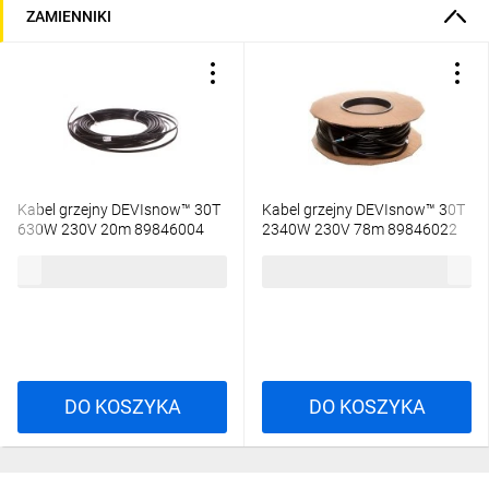
ZAMIENNIKI
Kabel grzejny DEVIsnow™ 30T
Kabel grzejny DEVIsnow™ 30T
630W 230V 20m 89846004
2340W 230V 78m 89846022
708,30 zł
brutto
1831,94 zł
brutto
DO KOSZYKA
DO KOSZYKA