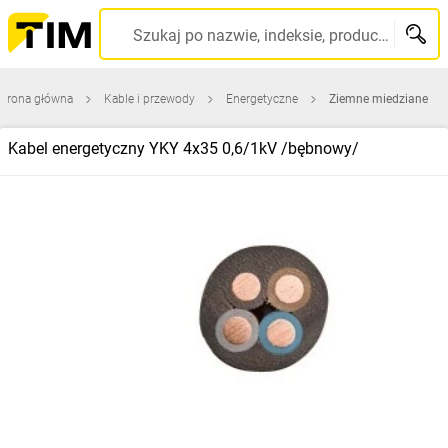
Szukaj po nazwie, indeksie, producencie, kodzie kreskowym...
Strona główna
Kable i przewody
Energetyczne
Ziemne miedziane
Kabel energetyczny YKY 4x35 0,6/1kV /bębnowy/