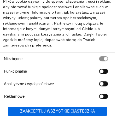
Plików cookie używamy do spersonalizowania treści i reklam,
aby oferować funkcje społecznościowe i analizować ruch w
Informacje
naszej witrynie. Informacje o tym, jak korzystasz z naszej
witryny, udostępniamy partnerom społecznościowym,
reklamowym i analitycznym. Partnerzy mogą połączyć te
Pobierz naszą aplikację mobilną:
informacje z innymi danymi otrzymanymi od Ciebie lub
uzyskanymi podczas korzystania z ich usług. Dzięki Twojej
zgodzie możemy lepiej dopasować ofertę do Twoich
zainteresowań i preferencji.
Wybór
Niezbędne
zgody
Funkcjonalne
Analityczne / wydajnościowe
Reklamowe
Biuro Obsługi Klienta:
lub
801 500 700
71 37 61 600
Zgłoś
ZAAKCEPTUJ WSZYSTKIE CIASTECZKA
pn.-pt. 8:00-16:00