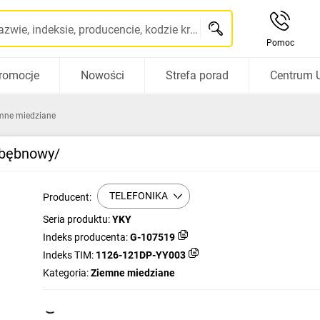
Szukaj po nazwie, indeksie, producencie, kodzie kreskowym...
Pomoc
romocje
Nowości
Strefa porad
Centrum 
mne miedziane
/bębnowy/
TELEFONIKA
Producent:
Seria produktu:
YKY
Indeks producenta:
G-107519
Indeks TIM:
1126-121DP-YY003
Kategoria:
Ziemne miedziane