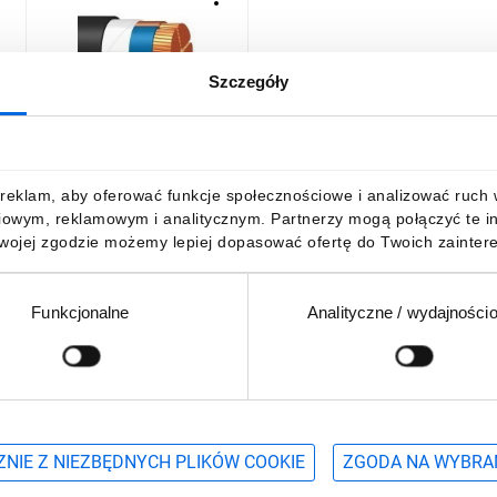
Szczegóły
Kabel energetyczny YKY
4x120 SM 0,6/1kV
/bębnowy/
604,98 zł
brutto
reklam, aby oferować funkcje społecznościowe i analizować ruch w 
iowym, reklamowym i analitycznym. Partnerzy mogą połączyć te i
Twojej zgodzie możemy lepiej dopasować ofertę do Twoich zaintere
Funkcjonalne
Analityczne / wydajności
DO KOSZYKA
Podaj adres e-mail
wościach, promocjach i wyprzedażach
NIE Z NIEZBĘDNYCH PLIKÓW COOKIE
ZGODA NA WYBRA