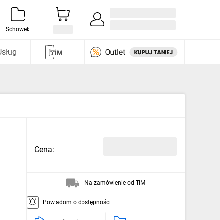
Zaloguj się / Załóż konto
i odkryj
Schowek
Usług
Cena:
Na zamówienie od TIM
Powiadom o dostępności