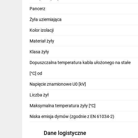
IT, GSM
Pancerz
Odzież ochronna i BHP
Żyła uziemiająca
Inne
Kolor izolacji
Materiał żyły
Budowa i Remont
Klasa żyły
Elektronika
Dopuszczalna temperatura kabla ułożonego na stałe
Smart home
[°C] od
Elektromobilność
Napięcie znamionowe U0 [kV]
Telewizja naziemna i satelitarna
Liczba żył
Wentylacja i rekuperacja
Maksymalna temperatura żyły [°C]
Niska emisja dymów (zgodnie z EN 61034-2)
Dane logistyczne