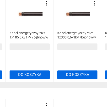
Kabel energetyczny YKY
Kabel energetyczny YKY
K
1x185 0,6/1kV /bębnowy/
1x300 0,6/1kV /bębnowy/
1
134,92 zł
brutto
215,81 zł
brutto
3
DO KOSZYKA
DO KOSZYKA