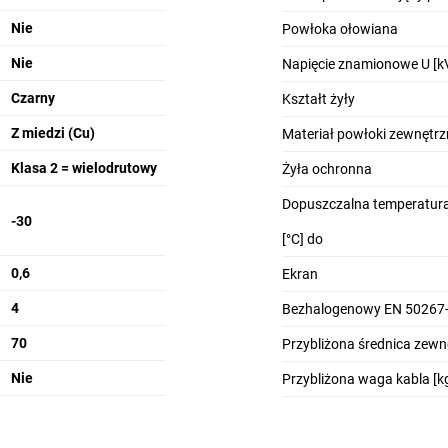
Nie
Powłoka ołowiana
Nie
Napięcie znamionowe U [k
Czarny
Kształt żyły
Z miedzi (Cu)
Materiał powłoki zewnętrz
Klasa 2 = wielodrutowy
Żyła ochronna
Dopuszczalna temperatura
-30
[°C] do
0,6
Ekran
4
Bezhalogenowy EN 50267-
70
Przybliżona średnica zew
Nie
Przybliżona waga kabla [k