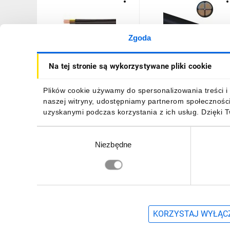
Zgoda
Kabel energetyczny YKY
Kabel energetyczny YKY
Na tej stronie są wykorzystywane pliki cookie
4x120 SM 0,6/1kV
4x120 SM żo 0,6/1kV
/bębnowy/
/bębnowy/
342,69 zł
brutto
635,64 zł
brutto
Plików cookie używamy do spersonalizowania treści i 
naszej witryny, udostępniamy partnerom społecznośc
uzyskanymi podczas korzystania z ich usług. Dzięki 
Wybór
Niezbędne
zgody
DO KOSZYKA
DO KOSZYKA
Zapisz się, aby otrzymać informacje o no
KORZYSTAJ WYŁĄCZ