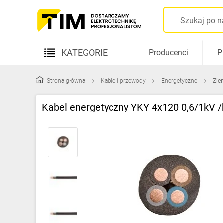
KATEGORIE
Producenci
P
Aparatura elektryczna
Strona główna
Kable i przewody
Energetyczne
Zie
Kable i przewody
Kabel energetyczny YKY 4x120 0,6/1kV 
Rozdzielnice i obudowy
Elementy prowadzenia kabli
Fotowoltaika
Gniazda i łączniki
Źródła światła
Oprawy oświetleniowe