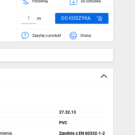
Porównaj
Do Schowka
DO KOSZYKA
m
Zapytaj o produkt
Drukuj
27.32.13
PVC
omienia
Zgodnie z EN 60332-1-2