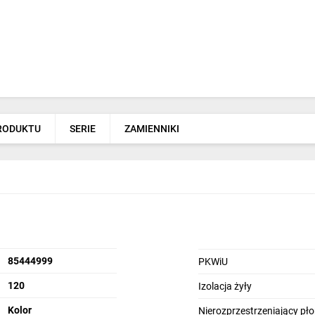
PRODUKTU
SERIE
ZAMIENNIKI
85444999
PKWiU
120
Izolacja żyły
Kolor
Nierozprzestrzeniający pł