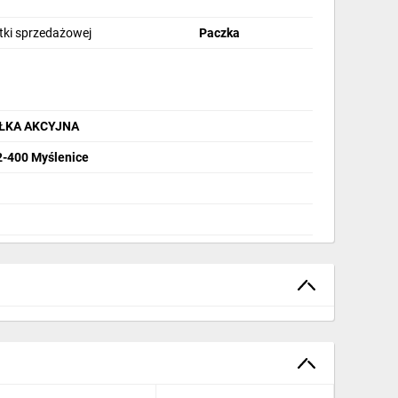
stki sprzedażowej
Paczka
ÓŁKA AKCYJNA
32-400 Myślenice