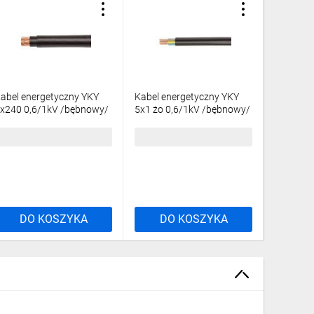
abel energetyczny YKY
Kabel energetyczny YKY
Kabel en
x240 0,6/1kV /bębnowy/
5x1 żo 0,6/1kV /bębnowy/
2x1,5 0,
38,98 zł
brutto
11,52 zł
brutto
8,83 zł
DO KOSZYKA
DO KOSZYKA
DO