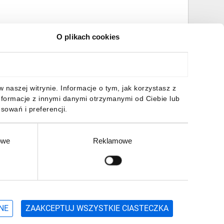
O plikach cookies
naszej witrynie. Informacje o tym, jak korzystasz z
nformacje z innymi danymi otrzymanymi od Ciebie lub
sowań i preferencji.
owe
Reklamowe
Zgłoś
ZAPISZ SIĘ
NE
ZAAKCEPTUJ WSZYSTKIE CIASTECZKA