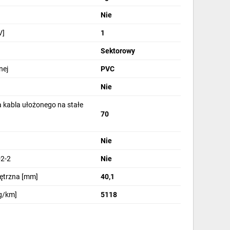
Nie
V]
1
Sektorowy
nej
PVC
Nie
 kabla ułożonego na stałe
70
Nie
2-2
Nie
nętrzna [mm]
40,1
g/km]
5118