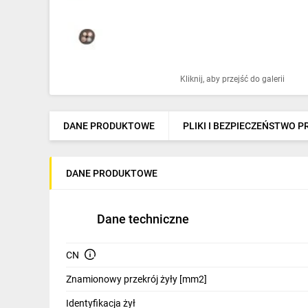
Ochrona odgromowa
Pompy ciepła
Osprzęt łączeniowy
Kliknij, aby przejść do galerii
Ogrzewanie
Elektronarzędzia i mierniki
DANE PRODUKTOWE
PLIKI I BEZPIECZEŃSTWO 
Domofony i dzwonki
DANE PRODUKTOWE
Alarmy, monitoring, komunikacja
Napędy elektryczne
Dane techniczne
Pneumatyka
CN
Dom i ogród
Znamionowy przekrój żyły [mm2]
Klimatyzacja
Identyfikacja żył