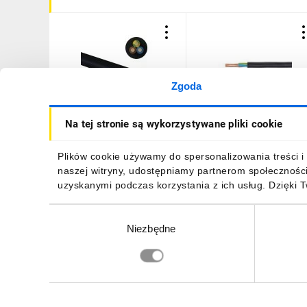
Zgoda
Kabel energetyczny YKY
Kabel energetyczny YKY
Na tej stronie są wykorzystywane pliki cookie
3x4 żo 0,6/1kV /bębnowy/
3x4 żo 0,6/1kV /100m/
13038015
11,95 zł
brutto
1144,98 zł
brutto
Plików cookie używamy do spersonalizowania treści i 
naszej witryny, udostępniamy partnerom społecznośc
uzyskanymi podczas korzystania z ich usług. Dzięki 
Wybór
Niezbędne
zgody
DO KOSZYKA
DO KOSZYKA