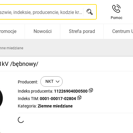
Szukaj po nazwie, indeksie, producencie, kodzie kreskowym...
Pomoc
romocje
Nowości
Strefa porad
Centrum 
mne miedziane
/1kV /bębnowy/
NKT
Producent:
Indeks producenta:
112269040D0500
Indeks TIM:
0001-00017-02804
Kategoria:
Ziemne miedziane