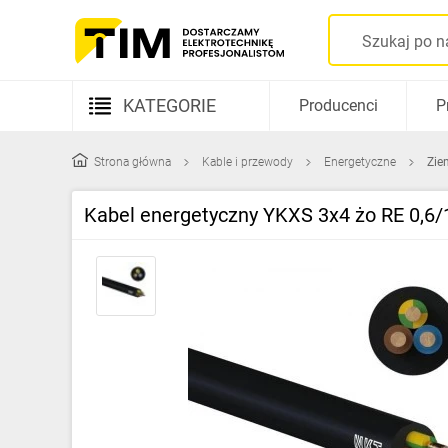
KATEGORIE
Producenci
P
Aparatura elektryczna
Strona główna
Kable i przewody
Energetyczne
Zie
Kable i przewody
Kabel energetyczny YKXS 3x4 żo RE 0,6
Rozdzielnice i obudowy
Elementy prowadzenia kabli
Fotowoltaika
Gniazda i łączniki
Źródła światła
Oprawy oświetleniowe