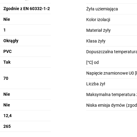
Zgodnie z EN 60332-1-2
Żyła uziemiająca
Nie
Kolor izolacji
1
Materiał żyły
Okrągły
Klasa żyły
PVC
Dopuszczalna temperatura
Tak
[°C] od
Napięcie znamionowe U0 [
70
Liczba żył
Nie
Maksymalna temperatura ż
Nie
Niska emisja dymów (zgod
12,4
265