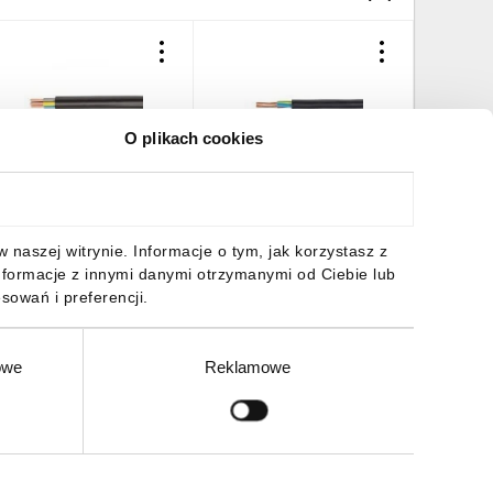
O plikach cookies
abel energetyczny YKY
Kabel energetyczny YKY
Kabel en
x4 żo 0,6/1kV /bębnowy/
3x4 żo 0,6/1kV /bębnowy/
3x4 żo R
/bębnow
0,79 zł
brutto
11,28 zł
brutto
12,32 z
naszej witrynie. Informacje o tym, jak korzystasz z
nformacje z innymi danymi otrzymanymi od Ciebie lub
sowań i preferencji.
owe
Reklamowe
DO KOSZYKA
DO KOSZYKA
DO
Zgłoś