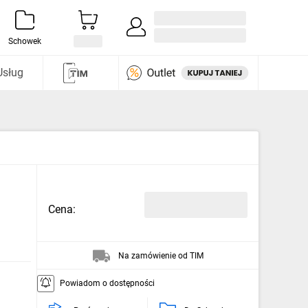
Zaloguj się / Załóż konto
i odkryj
Schowek
Usług
Cena:
Na zamówienie od TIM
Powiadom o dostępności