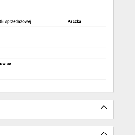
stki sprzedażowej
Paczka
zowice