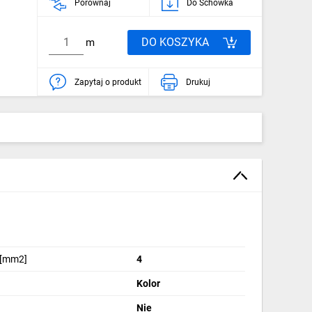
Porównaj
Do Schowka
DO KOSZYKA
m
Zapytaj o produkt
Drukuj
 [mm2]
4
Kolor
Nie