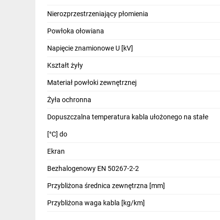
IT, GSM
Nierozprzestrzeniający płomienia
Odzież ochronna i BHP
Powłoka ołowiana
Inne
Napięcie znamionowe U [kV]
Kształt żyły
Budowa i Remont
Materiał powłoki zewnętrznej
Elektronika
Żyła ochronna
Smart home
Dopuszczalna temperatura kabla ułożonego na stałe
Elektromobilność
[°C] do
Energetyka wiatrowa
Ekran
Telewizja naziemna i satelitarna
Bezhalogenowy EN 50267-2-2
Wentylacja i rekuperacja
Przybliżona średnica zewnętrzna [mm]
Przybliżona waga kabla [kg/km]