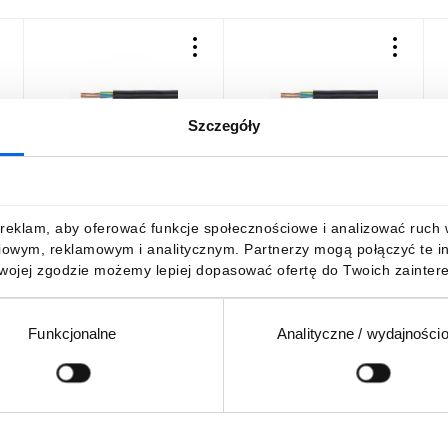
Szczegóły
Kabel energetyczny YKY
Kabel energetyczny YKXS
K
3x4 żo 0,6/1kV /bębnowy/
3x4 żo RE 0,6/1kV
3
/bębnowy/
11,84 zł
brutto
10,38 zł
brutto
1
reklam, aby oferować funkcje społecznościowe i analizować ruch w 
iowym, reklamowym i analitycznym. Partnerzy mogą połączyć te i
Twojej zgodzie możemy lepiej dopasować ofertę do Twoich zaintere
Funkcjonalne
Analityczne / wydajności
DO KOSZYKA
DO KOSZYKA
Podaj adres e-mail