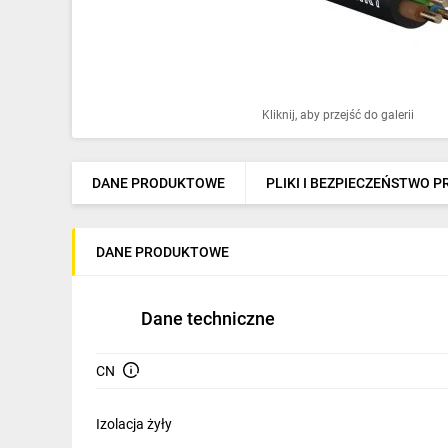
Ochrona odgromowa
Pompy ciepła
Osprzęt łączeniowy
Kliknij, aby przejść do galerii
Ogrzewanie
Elektronarzędzia i mierniki
DANE PRODUKTOWE
PLIKI I BEZPIECZEŃSTWO 
Domofony i dzwonki
DANE PRODUKTOWE
Alarmy, monitoring, komunikacja
Napędy elektryczne
Dane techniczne
Pneumatyka
CN
Dom i ogród
Klimatyzacja
Izolacja żyły