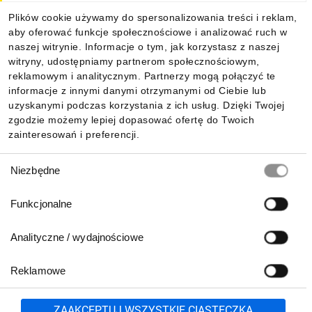
Plików cookie używamy do spersonalizowania treści i reklam,
aby oferować funkcje społecznościowe i analizować ruch w
Informacje
naszej witrynie. Informacje o tym, jak korzystasz z naszej
witryny, udostępniamy partnerom społecznościowym,
reklamowym i analitycznym. Partnerzy mogą połączyć te
Pobierz naszą aplikację mobilną:
informacje z innymi danymi otrzymanymi od Ciebie lub
uzyskanymi podczas korzystania z ich usług. Dzięki Twojej
zgodzie możemy lepiej dopasować ofertę do Twoich
zainteresowań i preferencji.
Wybór
Niezbędne
zgody
Funkcjonalne
Analityczne / wydajnościowe
Reklamowe
Biuro Obsługi Klienta:
lub
801 500 700
71 37 61 600
Zgłoś
ZAAKCEPTUJ WSZYSTKIE CIASTECZKA