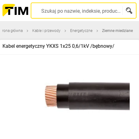
Szukaj po nazwie, indeksie, producencie, kodzie kreskowym...
Strona główna
Kable i przewody
Energetyczne
Ziemne miedziane
Kabel energetyczny YKXS 1x25 0,6/1kV /bębnowy/