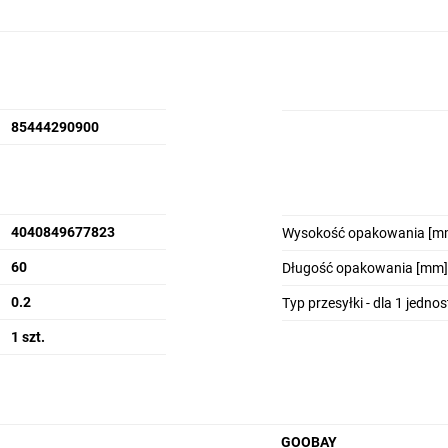
85444290900
4040849677823
Wysokość opakowania [m
60
Długość opakowania [mm]
0.2
Typ przesyłki - dla 1 jedno
1 szt.
GOOBAY