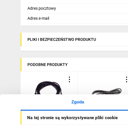
Adres pocztowy
Adres e-mail
PLIKI I BEZPIECZEŃSTWO PRODUKTU
PODOBNE PRODUKTY
Zgoda
Przewód Jack 3,5mm /3-
Przewód Jack 3,5mm /3-
Na tej stronie są wykorzystywane pliki cookie
pin stereo/ 5m HQ LIBOX
pin stereo/ HQ, 1,5m
LB0027
51658