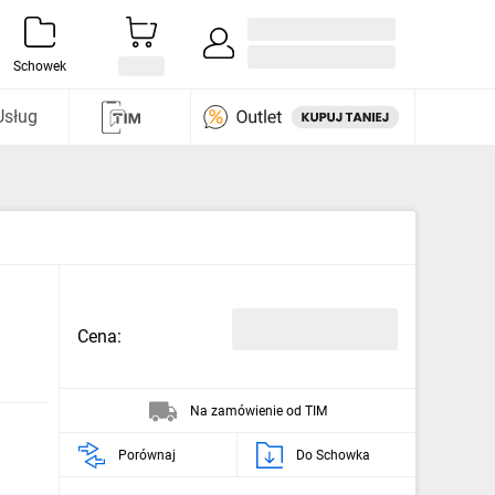
Zaloguj się / Załóż konto
i odkryj
Schowek
Usług
Cena:
Na zamówienie od TIM
Porównaj
Do Schowka