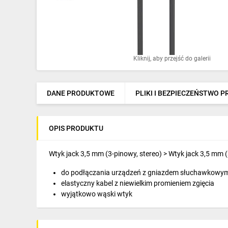
Ochrona odgromowa
Pompy ciepła
Osprzęt łączeniowy
Kliknij, aby przejść do galerii
Ogrzewanie
Elektronarzędzia i mierniki
DANE PRODUKTOWE
PLIKI I BEZPIECZEŃSTWO 
Domofony i dzwonki
OPIS PRODUKTU
Alarmy, monitoring, komunikacja
Napędy elektryczne
Wtyk jack 3,5 mm (3-pinowy, stereo) > Wtyk jack 3,5 mm (
do podłączania urządzeń z gniazdem słuchawkowym 
Pneumatyka
elastyczny kabel z niewielkim promieniem zgięcia
wyjątkowo wąski wtyk
Dom i ogród
Klimatyzacja