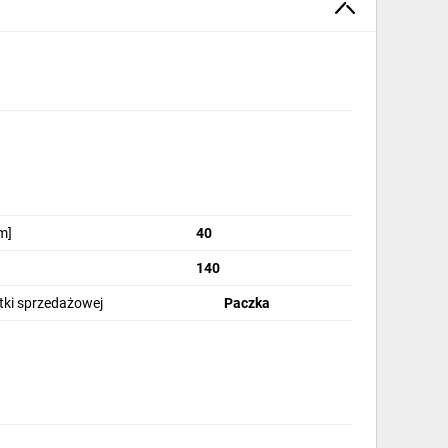
m]
40
140
stki sprzedażowej
Paczka