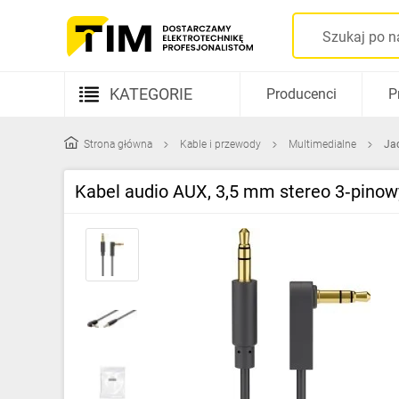
KATEGORIE
Producenci
P
Aparatura elektryczna
Strona główna
Kable i przewody
Multimedialne
Ja
Kable i przewody
Kabel audio AUX, 3,5 mm stereo 3‑pinowy
Rozdzielnice i obudowy
Elementy prowadzenia kabli
Fotowoltaika
Gniazda i łączniki
Źródła światła
Oprawy oświetleniowe