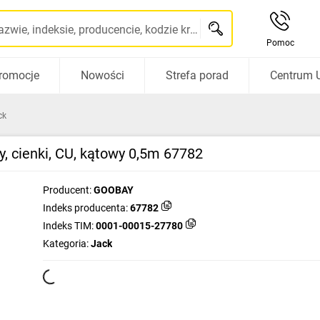
Szukaj po nazwie, indeksie, producencie, kodzie kreskowym...
Pomoc
romocje
Nowości
Strefa porad
Centrum 
ck
, cienki, CU, kątowy 0,5m 67782
Producent:
GOOBAY
Indeks producenta:
67782
Indeks TIM:
0001-00015-27780
Kategoria:
Jack