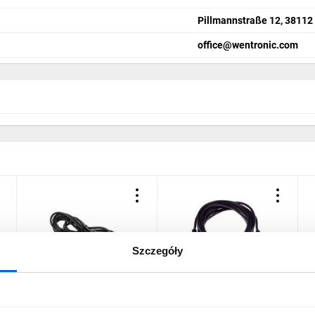
Pillmannstraße 12, 38112
office@wentronic.com
Szczegóły
Przewód Jack 3,5mm /3-
Przewód Jack 3,5mm /3-
P
pin stereo/ HQ, 2,5m
pin stereo/ 3m HQ LIBOX
L
51659
LB0026