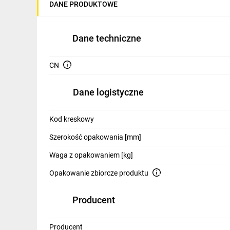
DANE PRODUKTOWE
IT, GSM
Odzież ochronna i BHP
Dane techniczne
Inne
CN
Budowa i Remont
Elektronika
Dane logistyczne
Smart home
Kod kreskowy
Elektromobilność
Szerokość opakowania [mm]
Energetyka wiatrowa
Waga z opakowaniem [kg]
Telewizja naziemna i satelitarna
Opakowanie zbiorcze produktu
Wentylacja i rekuperacja
Producent
Producent